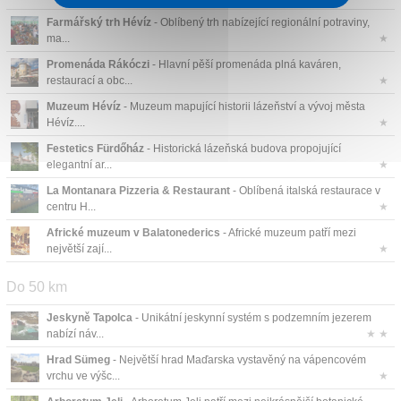
Farmářský trh Hévíz
- Oblíbený trh nabízející regionální potraviny,
ma...
★
Promenáda Rákóczi
- Hlavní pěší promenáda plná kaváren,
restaurací a obc...
★
Muzeum Hévíz
- Muzeum mapující historii lázeňství a vývoj města
Hévíz....
★
Festetics Fürdőház
- Historická lázeňská budova propojující
elegantní ar...
★
La Montanara Pizzeria & Restaurant
- Oblíbená italská restaurace v
centru H...
★
Africké muzeum v Balatonederics
- Africké muzeum patří mezi
největší zají...
★
Do 50 km
Jeskyně Tapolca
- Unikátní jeskynní systém s podzemním jezerem
nabízí náv...
★ ★
Hrad Sümeg
- Největší hrad Maďarska vystavěný na vápencovém
vrchu ve výšc...
★