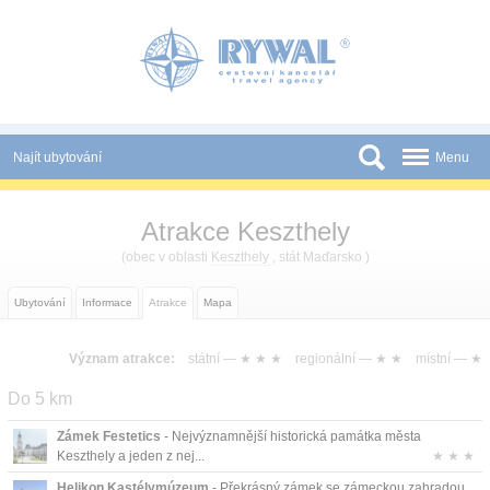
Panel pro správu cookies
Najít ubytování
Menu
Státy
Atrakce Keszthely
Slevy a Last Minute
(obec v oblasti
Keszthely
, stát Maďarsko )
Novinky
Ubytování
Informace
Atrakce
Mapa
Podmínky
Význam atrakce:
státní —
★ ★ ★
regionální —
★ ★
místní —
★
Partneři
Do 5 km
Tištěné katalogy
Zámek Festetics
- Nejvýznamnější historická památka města
Kontakt
Keszthely a jeden z nej...
★ ★ ★
Helikon Kastélymúzeum
- Překrásný zámek se zámeckou zahradou,