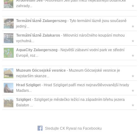
Arboretum Jeli
- Arboretum Jeli patří mezi nejkrásnější botanické
zahrady...
★
Termální lázně Zalaegerszeg
- Tyto termální lázně jsou současně
jediný...
★
Termální lázně Zalakaros
- Milovníci náročného koupání mohou
vychutná...
★
AquaCity Zalaegerszeg
- Největší zábavní vodní park ve střední
Evropě, roz...
★
Muzeum Göcsejské vesnice
- Muzeum Göcsejské vesnice je
nejstarším skanze...
★
Hrad Szigliget
- Hrad Szigliget patří mezi nejnavštěvovanější hrady
Maďars...
★
Szigliget
- Szigliget je městečko ležící na západním břehu jezera
Balaton ...
★
Sledujte CK Rywal na Facebooku