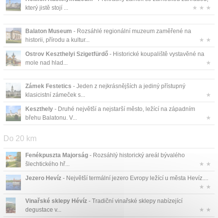
který jistě stojí ...
★ ★ ★
Balaton Museum
- Rozsáhlé regionální muzeum zaměřené na
historii, přírodu a kultur...
★ ★
Ostrov Keszthelyi Szigetfürdő
- Historické koupaliště vystavěné na
mole nad hlad...
★
Zámek Festetics
- Jeden z nejkrásnějších a jediný přístupný
klasicistní zámeček s...
★
Keszthely
- Druhé největší a nejstarší město, ležící na západním
břehu Balatonu. V...
★
Do 20 km
Fenékpuszta Majorság
- Rozsáhlý historický areál bývalého
šlechtického hř...
★ ★
Jezero Hevíz
- Největší termální jezero Evropy ležící u města Hevíz....
★ ★
Vinařské sklepy Hévíz
- Tradiční vinařské sklepy nabízející
degustace v...
★ ★