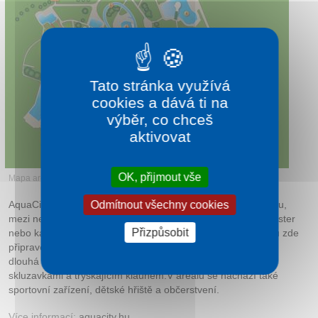
Tato stránka využívá
cookies a dává ti na
výběr, co chceš
aktivovat
OK, přijmout vše
Mapa areálu AquaCity Zalaegerszeg
Odmítnout všechny cookies
AquaCity Zalaegerszeg nabízí vodní atrakce pro celou rodinu,
mezi nejoblíbenější patří 8 dlouhých tobogánů, například twister
Přizpůsobit
nebo kamikaze a bazén s vlnobitím. Pro chvíle relaxace jsou zde
připraveny vířivé vany jacuzzi s perličkovou masáží a 300 m
dlouhá pomalá řeka. Pro nejmenší je ze brouzdaliště se
skluzavkami a tryskajícím klaunem.V areálu se nachází také
sportovní zařízení, dětské hřiště a občerstvení.
Více informací:
aquacity.hu