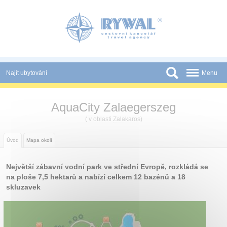
Panel pro správu cookies
Najít ubytování
Menu
Státy
AquaCity Zalaegerszeg
Slevy a Last Minute
( v oblasti
Zalakaros
)
Novinky
Úvod
Mapa okolí
Podmínky
Největší zábavní vodní park ve střední Evropě, rozkládá se
Partneři
na ploše 7,5 hektarů a nabízí celkem 12 bazénů a 18
skluzavek
Tištěné katalogy
Kontakt