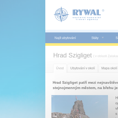
Panel pro správu cookies
Najít ubytování
Státy
S
Hrad Szigliget
( v oblasti
Zalaka
Úvod
Ubytování v okolí
Mapa okolí
Hrad Szigliget patří mezi nejnavště
stejnojmenným městem, na břehu je
H
o
v
s