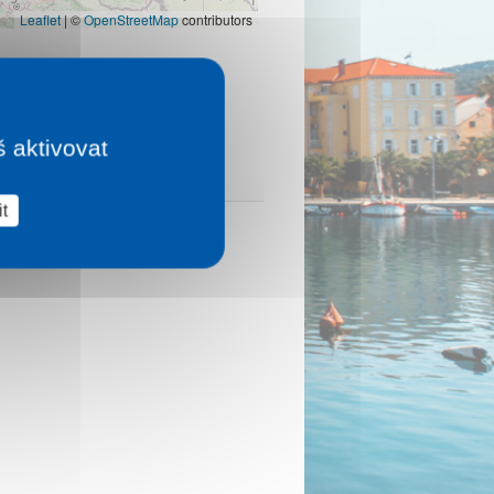
Leaflet
|
©
OpenStreetMap
contributors
š aktivovat
t