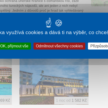
ako ochrana uherské hranice s osmanskou říší, zažil
noho tureckých nájezdů, ale ani jeden z nich nebyl
spěšný. Jedním z důvodů proč je hrad tak vyhledávaný
e i krásné panorama, které se zde turistům nabízí.
íce informací:
turistika.cz
ka využívá cookies a dává ti na výběr, co chce
OK, přijmout vše
Odmítnout všechny cookies
Přizpůsobi
569 Kč
1 noc od
1 582 Kč