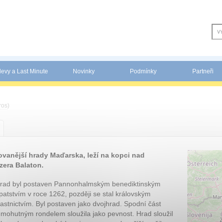
levy a Last Minute
Novinky
Podmínky
Partneři
ros
)
vovanější hrady Maďarska, leží na kopci nad
zera Balaton.
rad byl postaven Pannonhalmským benediktinským
patstvím v roce 1262, později se stal královským
lastnictvím. Byl postaven jako dvojhrad. Spodní část
 mohutným rondelem sloužila jako pevnost. Hrad sloužil