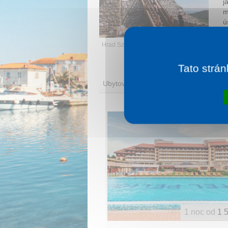
j
m
ú
j
Hrad Szigliget
V
Tato strán
Ubytování
1 noc od
1 