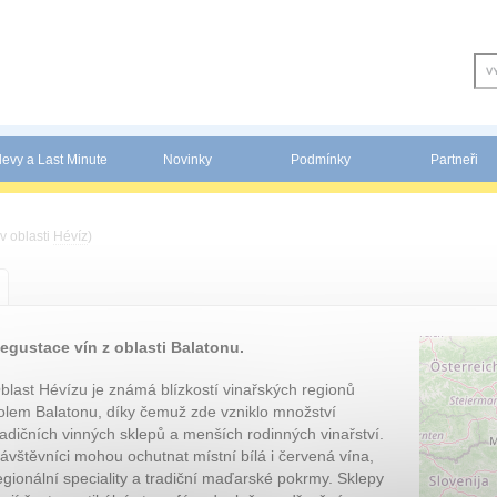
levy a Last Minute
Novinky
Podmínky
Partneři
 v oblasti
Hévíz
)
degustace vín z oblasti Balatonu.
blast Hévízu je známá blízkostí vinařských regionů
olem Balatonu, díky čemuž zde vzniklo množství
radičních vinných sklepů a menších rodinných vinařství.
ávštěvníci mohou ochutnat místní bílá i červená vína,
egionální speciality a tradiční maďarské pokrmy. Sklepy