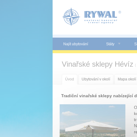
Panel pro správu cookies
Najít ubytování
Státy
S
Vinařské sklepy Hévíz
(
Úvod
Ubytování v okolí
Mapa okolí
Tradiční vinařské sklepy nabízející 
O
k
t
N
r