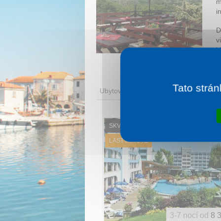
m
i
D
v
j
m
Tato strán
Ubytování
SKVĚLÉ HODNOCENÍ
LAST MINUTE
3-7 nocí od
8 