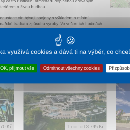
ají často rustikální atmosféru doplněnou dřevěným
nteriérem a živou hudbou.
egustace vín bývají spojeny s výkladem o místní
inařské tradici a způsobu výroby. Ve večerních hodinách
de o velmi oblíbené místo pro posezení a poznávání
aďarské gastronomie mimo hlavní turistické oblasti.
ka využívá cookies a dává ti na výběr, co chce
OK, přijmout vše
Odmítnout všechny cookies
Přizpůsobi
NOVINKA
370 Kč
1 noc od
3 795 Kč