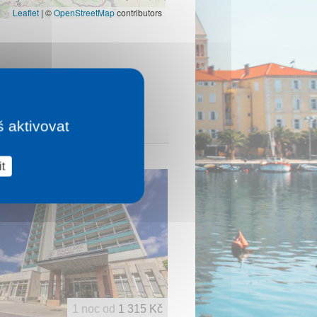
Leaflet
|
©
OpenStreetMap
contributors
š aktivovat
t
1 noc od
1 315 Kč