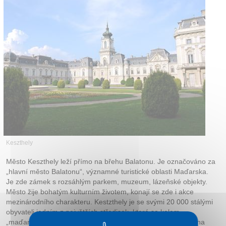
Keszthely
Město Keszthely leží přímo na břehu Balatonu. Je označováno za
„hlavní město Balatonu“, významné turistické oblasti Maďarska.
Je zde zámek s rozsáhlým parkem, muzeum, lázeňské objekty.
Město žije bohatým kulturním životem, konají se zde i akce
mezinárodního charakteru. Kestzthely je se svými 20 000 stálými
obyvateli jedním z největších středisek, které se kolem
„maďarského moře“ rozkládají. Je také jedním z mála měst na