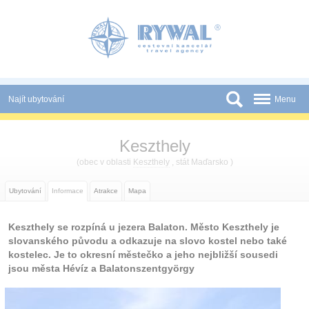
Panel pro správu cookies
Najít ubytování
Menu
Státy
Keszthely
Slevy a Last Minute
(obec v oblasti
Keszthely
, stát Maďarsko )
Novinky
Ubytování
Informace
Atrakce
Mapa
Podmínky
Keszthely se rozpíná u jezera Balaton. Město Keszthely je
Partneři
slovanského původu a odkazuje na slovo kostel nebo také
kostelec. Je to okresní městečko a jeho nejbližší sousedi
Tištěné katalogy
jsou města Hévíz a Balatonszentgyörgy
Kontakt