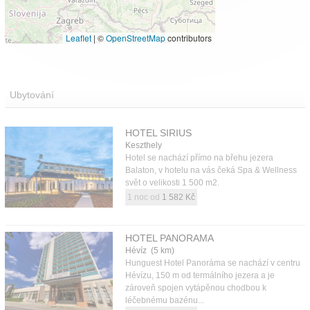
Leaflet
|
©
OpenStreetMap
contributors
Ubytování
HOTEL SIRIUS
Keszthely
Hotel se nachází přímo na břehu jezera
Balaton, v hotelu na vás čeká Spa & Wellness
svět o velikosti 1 500 m2.
1 noc od
1 582 Kč
HOTEL PANORAMA
Hévíz (5 km)
Hunguest Hotel Panoráma se nachází v centru
Hévízu, 150 m od termálního jezera a je
zároveň spojen vytápěnou chodbou k
léčebnému bazénu...