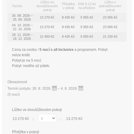
Lůžko ve
Lůžko v
Přistýlka
Dítě 6-12 let
Termín
dvoulůžkovém
jednolůžkovém
v pokoji
na přistýlce
pokoji
pokoji
30. 08. 2026 –
13 270 Kč
8 435 Kč
5 955 Kč
23 065 Kč
25. 09. 2026
04. 10. 2026 –
13 270 Kč
8 435 Kč
5 955 Kč
23 065 Kč
22. 10. 2026
29. 11. 2026 –
12 400 Kč
8 435 Kč
5 955 Kč
21 330 Kč
18. 12. 2026
Cena za osobu /
5 nocí s all inclusive
a programem. Pobyt
nelze krátit.
Pobyt je na 5 nocí.
Pobyt: neděle až pátek.
Obsazenost
Termín pobytu:
30. 8. 2026
–
4. 9. 2026
(
5 nocí
)
Lůžko ve dvoulůžkovém pokoji
×
=
13 270 Kč
13 270 Kč
Přistýlka v pokoji