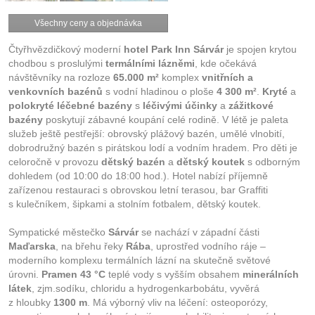
Všechny ceny a objednávka
Čtyřhvězdičkový moderní
hotel Park Inn Sárvár
je spojen krytou
chodbou s proslulými
termálními lázněmi
, kde očekává
návštěvníky na rozloze
65.000 m²
komplex
vnitřních a
venkovních bazénů
s vodní hladinou o ploše
4 300 m²
.
Kryté
a
polokryté léčebné bazény
s
léčivými účinky
a
zážitkové
bazény
poskytují zábavné koupání celé rodině. V létě je paleta
služeb ještě pestřejší: obrovský plážový bazén, umělé vlnobití,
dobrodružný bazén s pirátskou lodí a vodním hradem. Pro děti je
celoročně v provozu
dětský bazén
a
dětský koutek
s odborným
dohledem (od 10:00 do 18:00 hod.). Hotel nabízí příjemně
zařízenou restauraci s obrovskou letní terasou, bar Graffiti
s kulečníkem, šipkami a stolním fotbalem, dětský koutek.
Sympatické městečko
Sárvár
se nachází v západní části
Maďarska
, na břehu řeky
Rába
, uprostřed vodního ráje –
moderního komplexu termálních lázní na skutečně světové
úrovni.
Pramen 43 °C
teplé vody s vyšším obsahem
minerálních
látek
, zjm.sodíku, chloridu a hydrogenkarbobátu, vyvěrá
z hloubky
1300 m
. Má výborný vliv na léčení: osteoporózy,