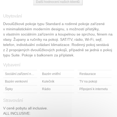
Další hodnocení našich klientů
Ubytování
Dvoulůžkové pokoje typu Standard a rodinné pokoje zařízené
v minimalistickém moderním designu, s možností přistýlky,
s vlastním sociálním zařízením a koupelnou se sprchou, fénem na
vlasy. Župany a ručníky na pokoji. SAT/TV, rádio, Wi-Fi, sejf,
telefon, individuální ovládaní klimatizace. Rodinný pokoj sestává
z 2 propojených dvoulůžkových pokojů, případně se jedná o pokoj
typu Suite. Pokoje s balkonem za příplatek.
Vybavení
Sociální zařízení na pokoji
Bazén vnitřní
Restaurace
Bazén venkovní
Kulečník
TV na pokoji
Šipky
Rádio
Připojení k internetu
Stravování
V ceně pobytu all inclusive.
ALL INCLUSIVE: