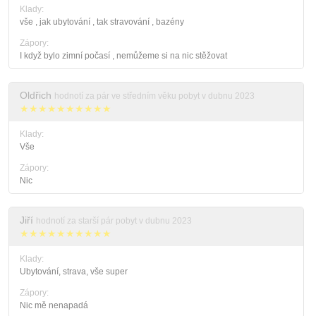
Klady:
vše , jak ubytování , tak stravování , bazény
Zápory:
I když bylo zimní počasí , nemůžeme si na nic stěžovat
Oldřich
hodnotí za pár ve středním věku pobyt v dubnu 2023
★★★★★★★★★★
Klady:
Vše
Zápory:
Nic
Jiří
hodnotí za starší pár pobyt v dubnu 2023
★★★★★★★★★★
Klady:
Ubytování, strava, vše super
Zápory:
Nic mě nenapadá