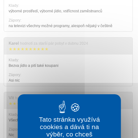
Klady:
výborné prostředí, výborné jídlo, vstřícnost zaměstnanců
Zápory:
na televizi všechny možné programy, alespoň nějaký v češtině
Karel
hodnotí za starší pár pobyt v dubnu 2024
★★★★★★★★★★
Klady:
Bezva jídlo a pití také koupani
Zápory:
Asi nic
Vít
hodnotí za rodinu s malými dětmi pobyt v březnu 2024
★★★★★★★★★★
Klady:
Tato stránka využívá
Všechno
cookies a dává ti na
Zápory:
výběr, co chceš
Nic