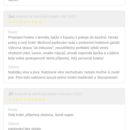
Nevím
Jan
hodnotí za starší pár pobyt v září 2023
★★★★★★★★★☆
Klady:
Propojení hotelu s termály, takže v županu z pokoje do bazénů. Hezký
pokoj a celý hotel. Možnost parkování auta v podzemní hotelové garáži.
Výborná strava "all inklusive", neuvěřitelný perfektní výběr velmi
chutných jídel, ovoce, nealko nápojů, prostě naprostá špička a s jídlem
tedy velká spokojenost! Velmi příjemný, milý personál hotelu!
Zápory:
Nabídku vína a piva. Nabízené víno nechutnalo, nebylo možné si zvolit
jiné. Pivo bylo nabízeno pouze jedno místní maďarské a Staropramen.
Jiří
hodnotí za starší pár pobyt v červenci 2023
★★★★★★★★★★
Klady:
čistý hotel, příjemná obsluha, lázně super..
Zápory:
parkování bez úplaty..