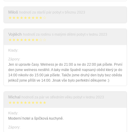
Miloš
hodnotí za starší pár pobyt v březnu 2023
★★★★★★★★★☆
Vojtěch
hodnotí za rodinu s malými dětmi pobyt v lednu 2023
★★★★★★★★☆☆
Klady:
Zápory:
Jen si upravte časy. Welness je do 21:00 a ne do 22:00 jak píšete. První
den jsme welness nestihli. A taky máte špatně napsaný oběd který je do
14:00 nikoliv do 15:00 jak píšete. Takže jsme druhý den byly bez oběda
jelikož jsme přišli ve 14:00. Jinak vše bylo perfektní děkujeme :)
Michal
hodnotí za pár ve středním věku pobyt v lednu 2023
★★★★★★★★★★
Klady:
Moderní hotel a špičková kuchyně.
Zápory: