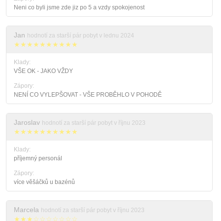
Neni co byli jsme zde jiz po 5 a vzdy spokojenost
Jan
hodnotí za starší pár pobyt v lednu 2024
★★★★★★★★★★
Klady:
VŠE OK - JAKO VŽDY
Zápory:
NENÍ CO VYLEPŠOVAT - VŠE PROBĚHLO V POHODĚ
Jaroslav
hodnotí za starší pár pobyt v říjnu 2023
★★★★★★★★★★
Klady:
příjemný personál
Zápory:
více věšáčků u bazénů
Marcela
hodnotí za starší pár pobyt v říjnu 2023
★★★☆☆☆☆☆☆☆