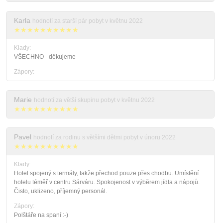
Karla
hodnotí za starší pár pobyt v květnu 2022
★★★★★★★★★★
Klady:
VŠECHNO - děkujeme
Zápory:
Marie
hodnotí za větší skupinu pobyt v květnu 2022
★★★★★★★★★★
Pavel
hodnotí za rodinu s většími dětmi pobyt v únoru 2022
★★★★★★★★★★
Klady:
Hotel spojený s termály, takže přechod pouze přes chodbu. Umístění
hotelu téměř v centru Sárváru. Spokojenost v výběrem jídla a nápojů.
Čisto, uklizeno, příjemný personál.
Zápory:
Polštáře na spaní :-)