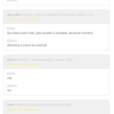
Zápory:
Jaroslav
hodnotí za pár ve středním věku pobyt v květnu 2024
★★★★★★★★★★
Klady:
Na hotelu bylo čisto, jídlo kvalitní a dostatek, personál ochotný.
Zápory:
Zelenina a ovoce ke svačině.
Karla
hodnotí za starší pár pobyt v dubnu 2024
★★★★★★★★★★
Klady:
vše
Zápory:
nic
Inka
hodnotí za starší pár pobyt v dubnu 2024
★★★★★★★★★★