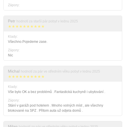
Zápory:
Petr
hodnotí za starší pár pobyt v lednu 2025
★★★★★★★★★★
Klady:
Všechno.Pojedeme zase.
Zápory:
Nic
Michal
hodnotí za pár ve středním věku pobyt v lednu 2025
★★★★★★★★★★
Klady:
Vše bylo OK a bez problémů . Fantastická kuchyně i ubytování .
Zápory:
Stání v garáži pod hotelem . Mnoho volných míst , ale všechny
blokované na SPZ . Přitom auta už odjela domů .
Milan
hodnotí za pár ve středním věku pobyt v lednu 2025