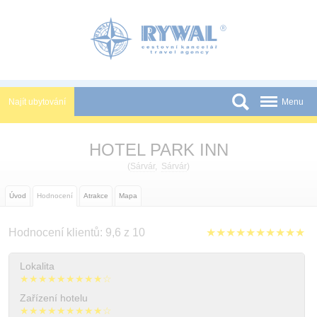
Panel pro správu cookies
Najít ubytování
Menu
Státy
HOTEL PARK INN
Slevy a Last Minute
(
Sárvár
,
Sárvár
)
Novinky
Úvod
Hodnocení
Atrakce
Mapa
Podmínky
Hodnocení klientů: 9,6 z 10
★★★★★★★★★★
Partneři
Tištěné katalogy
Lokalita
★★★★★★★★★☆
Kontakt
Zařízení hotelu
★★★★★★★★★☆