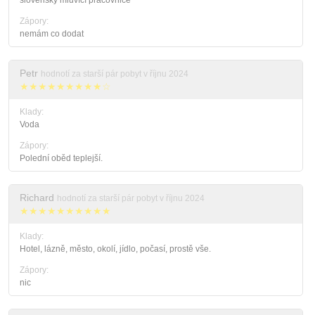
slovensky mluvící pracovnice
Zápory:
nemám co dodat
Petr
hodnotí za starší pár pobyt v říjnu 2024
★★★★★★★★★☆
Klady:
Voda
Zápory:
Polední oběd teplejší.
Richard
hodnotí za starší pár pobyt v říjnu 2024
★★★★★★★★★★
Klady:
Hotel, lázně, město, okolí, jídlo, počasí, prostě vše.
Zápory:
nic