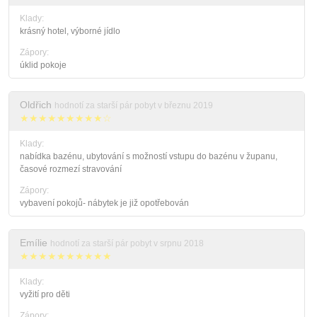
Klady:
krásný hotel, výborné jídlo
Zápory:
úklid pokoje
Oldřich
hodnotí za starší pár pobyt v březnu 2019
★★★★★★★★★☆
Klady:
nabídka bazénu, ubytování s možností vstupu do bazénu v županu,
časové rozmezí stravování
Zápory:
vybavení pokojů- nábytek je již opotřebován
Emílie
hodnotí za starší pár pobyt v srpnu 2018
★★★★★★★★★★
Klady:
vyžití pro děti
Zápory: