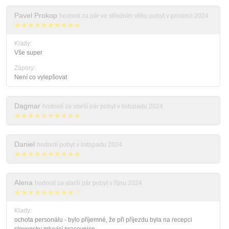
Pavel Prokop
hodnotí za pár ve středním věku pobyt v prosinci 2024
★★★★★★★★★★
Klady:
Vše super
Zápory:
Není co vylepšovat
Dagmar
hodnotí za starší pár pobyt v listopadu 2024
★★★★★★★★★★
Daniel
hodnotí pobyt v listopadu 2024
★★★★★★★★★★
Alena
hodnotí za starší pár pobyt v říjnu 2024
★★★★★★★★★☆
Klady:
ochota personálu - bylo příjemné, že při příjezdu byla na recepci