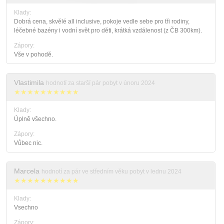
Klady:
Dobrá cena, skvělé all inclusive, pokoje vedle sebe pro tři rodiny,
léčebné bazény i vodní svět pro děti, krátká vzdálenost (z ČB 300km).
Zápory:
Vše v pohodě.
Vlastimila
hodnotí za starší pár pobyt v únoru 2024
★★★★★★★★★★
Klady:
Úplně všechno.
Zápory:
Vůbec nic.
Marcela
hodnotí za pár ve středním věku pobyt v lednu 2024
★★★★★★★★★★
Klady:
Vsechno
Zápory: