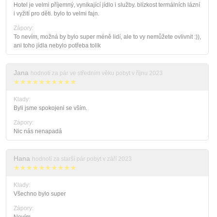
Hotel je velmi příjemný, vynikající jídlo i služby. blízkost termálních lázní
i vyžití pro děti. bylo to velmi fajn.
Zápory:
To nevím, možná by bylo super méně lidí, ale to vy nemůžete ovlivnit :)),
ani toho jídla nebylo potřeba tolik
Jana
hodnotí za pár ve středním věku pobyt v říjnu 2023
★★★★★★★★★★
Klady:
Byli jsme spokojeni se vším.
Zápory:
Nic nás nenapadá
Hana
hodnotí za starší pár pobyt v září 2023
★★★★★★★★★★
Klady:
Všechno bylo super
Zápory: