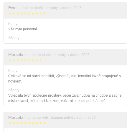
Eva
hodnotí za starší pár pobyt v dubnu 2026
★★★★★★★★★★
Klady:
Vše bylo perfektní.
Zápory:
Marcela
hodnotí za starší pár pobyt v dubnu 2026
★★★★★★★★★☆
Klady:
Celkově se mi hotel moc líbil, výborné jídlo, termální lázně propojené s
hotelem.
Zápory:
Vylepšila bych společné prostory, večer živá hudba na chodbě a žádné
místo k tanci, málo míst k sezení, večerní hluk od pobíhání dětí
Marcela
hodnotí za větší skupinu pobyt v dubnu 2026
★★★★★★★★★★