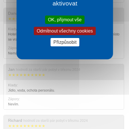
aktivovat
Danuše
hodnotí za starší pár pobyt v březnu 2024
★★★★★★★★★★
OK, přijmout vše
Klady:
Odmítnout všechny cookies
Hotel je velmi pěkný, ochotný personál a vynikající služby. Na toto místo
se vracíme rádi.
Přizpůsobit
Zápory:
Nemáme co bychom na naší dovolené vylepšili.
Jan
hodnotí za starší pár pobyt v březnu 2024
★★★★★★★★★★
Klady:
Jídlo, voda, ochota personálu.
Zápory:
Nevím.
Richard
hodnotí za starší pár pobyt v březnu 2024
★★★★★★★★★★