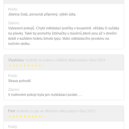
Klady:
Jídelna čistá, personál příjemný, výběr jídla.
Zápory:
Vybavení pokojů. Chybí odkládací poličky v koupelně. věšáky či sušáky
na plavky. Také by pomohly ždímačky u bazénů,které jsou již v dnešní
době v každém hotelu tohoto typu. Málo odkládacího prostoru na
nočním stolku.
Vladislav
hodnotí za rodinu s většími dětmi pobyt v říjnu 2023
★★★★★★★★★☆
Klady:
Strava pohodlí
Zápory:
V rodinném pokoji byla jen rozkládací postel......
Petr
hodnotí za pár ve středním věku pobyt v říjnu 2023
★★★★★★★★★☆
Klady: