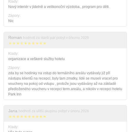
Klady:
Nový interiér v jídelně a velikonoční výzdoba., program pro děti.
Zápory:
Nic
Roman
hodnotí za starší pár pobyt v březnu 2026
★★★★★★★★★★
Klady:
organizace a veškeré služby hotelu
Zápory:
zda by se hodinky na vstup do termálního areálu vydávaly již při
nástupu klientů na recepci, byly tam zmatky, lidé se museli vracet pro
vouchery na pokoj od vstupu , protože jsou vydávány až na základě
předloženého voucheru v recepci term.areálu, a nikoliv v recepci hotelu
Park Inn
Jana
hodnotí za větší skupinu pobyt v únoru 2026
★★★★★★★★★★
Klady: