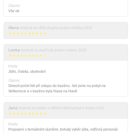
Zápory:
Vše ok
Alena
hodnotí za větší skupinu pobyt v květnu 2025
★★★★★★★★★★
Lenka
hodnotí za starší pár pobyt v dubnu 2025
★★★★★★★★★☆
Klady:
Jídlo, čistota, ubytování
Zápory:
Omezit počet lídi při vstupu do bazénu. Jeli jsme na pobyt na
Velikonoce a v bazénu byla hlava na hlavě
Jana
hodnotí za rodinu s většími dětmi pobyt v dubnu 2025
★★★★★★★★★★
Klady:
Propojení s termálními lázněmi, bohatý výběr jídla, vstřícný personál.