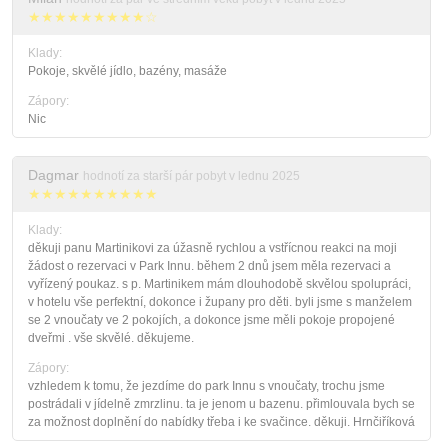
★★★★★★★★★☆
Klady:
Pokoje, skvělé jídlo, bazény, masáže
Zápory:
Nic
Dagmar
hodnotí za starší pár pobyt v lednu 2025
★★★★★★★★★★
Klady:
děkuji panu Martinikovi za úžasně rychlou a vstřícnou reakci na moji
žádost o rezervaci v Park Innu. během 2 dnů jsem měla rezervaci a
vyřízený poukaz. s p. Martinikem mám dlouhodobě skvělou spolupráci,
v hotelu vše perfektní, dokonce i župany pro děti. byli jsme s manželem
se 2 vnoučaty ve 2 pokojích, a dokonce jsme měli pokoje propojené
dveřmi . vše skvělé. děkujeme.
Zápory:
vzhledem k tomu, že jezdíme do park Innu s vnoučaty, trochu jsme
postrádali v jídelně zmrzlinu. ta je jenom u bazenu. přimlouvala bych se
za možnost doplnění do nabídky třeba i ke svačince. děkuji. Hrnčiříková