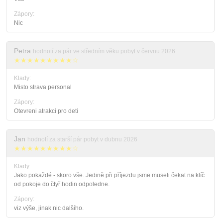
Zápory:
Nic
Petra
hodnotí za pár ve středním věku pobyt v červnu 2026
★★★★★★★★★☆
Klady:
Misto strava personal
Zápory:
Otevreni atrakci pro deti
Jan
hodnotí za starší pár pobyt v dubnu 2026
★★★★★★★★★☆
Klady:
Jako pokaždé - skoro vše. Jedině při příjezdu jsme museli čekat na klíč
od pokoje do čtyř hodin odpoledne.
Zápory:
viz výše, jinak nic dalšího.