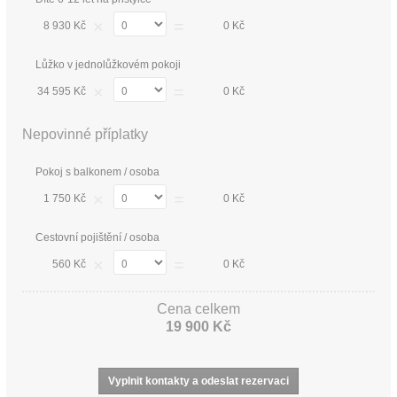
×
=
8 930 Kč
0 Kč
Lůžko v jednolůžkovém pokoji
×
=
34 595 Kč
0 Kč
Nepovinné příplatky
Pokoj s balkonem / osoba
×
=
1 750 Kč
0 Kč
Cestovní pojištění / osoba
×
=
560 Kč
0 Kč
Cena celkem
19 900 Kč