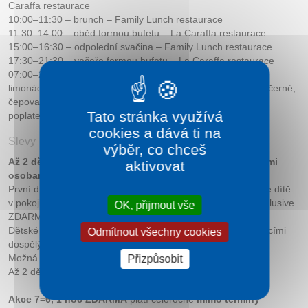
Caraffa restaurace
10:00–11:30 – brunch – Family Lunch restaurace
11:30–14:00 – oběd formou bufetu – La Caraffa restaurace
15:00–16:30 – odpolední svačina – Family Lunch restaurace
17:30–21:30 – večeře formou bufetu – La Caraffa restaurace
07:00–21:30 – neomezená konzumace nápojů: káva, voda,
limonády a džusy z automatu, výběr čajů – ovocné, zelené, černé,
čepované pivo, stolní víno (nápoje z baru Graffiti jsou za
Tato stránka využívá
poplatek).
cookies a dává ti na
Slevy
výběr, co chceš
Až 2 děti do 6 let ve dvoulůžkovém pokoji se 2 dospělými
aktivovat
osobami s all inclusive ZDARMA
:
První dítě do 6 let na přistýlce s all inclusive ZDARMA; druhé dítě
v pokoji bez nároku na lůžko nebo v dětské postýlce s all inclusive
OK, přijmout vše
ZDARMA.
Dětské ceny výše platí pouze pro ubytování dítěte se 2 platícími
Odmítnout všechny cookies
dospělými osobami v pokoji.
Možná pouze 1 přistýlka na dvoulůžkový pokoj.
Přizpůsobit
Až 2 děti v rodinném pokoji do 6 let ZDARMA.
Akce 7=6, 1 noc ZDARMA
platí celoročně
mimo termíny