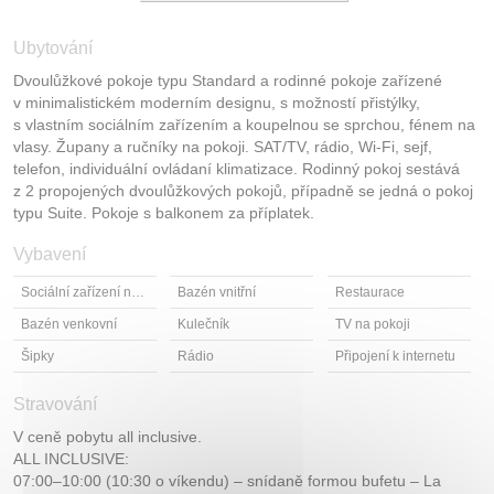
Ubytování
Dvoulůžkové pokoje typu Standard a rodinné pokoje zařízené
v minimalistickém moderním designu, s možností přistýlky,
s vlastním sociálním zařízením a koupelnou se sprchou, fénem na
vlasy. Župany a ručníky na pokoji. SAT/TV, rádio, Wi-Fi, sejf,
telefon, individuální ovládaní klimatizace. Rodinný pokoj sestává
z 2 propojených dvoulůžkových pokojů, případně se jedná o pokoj
typu Suite. Pokoje s balkonem za příplatek.
Vybavení
Sociální zařízení na pokoji
Bazén vnitřní
Restaurace
Bazén venkovní
Kulečník
TV na pokoji
Šipky
Rádio
Připojení k internetu
Stravování
V ceně pobytu all inclusive.
ALL INCLUSIVE:
07:00–10:00 (10:30 o víkendu) – snídaně formou bufetu – La