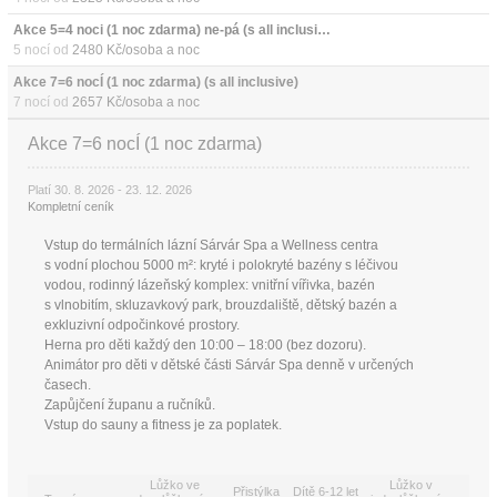
Akce 5=4 noci (1 noc zdarma) ne-pá (s all inclusive)
5 nocí od
2480 Kč/osoba a noc
Akce 7=6 nocÍ (1 noc zdarma) (s all inclusive)
7 nocí od
2657 Kč/osoba a noc
Akce 7=6 nocÍ (1 noc zdarma)
Platí 30. 8. 2026 - 23. 12. 2026
Kompletní ceník
Vstup do termálních lázní Sárvár Spa a Wellness centra
s vodní plochou 5000 m²: kryté i polokryté bazény s léčivou
vodou, rodinný lázeňský komplex: vnitřní vířivka, bazén
s vlnobitím, skluzavkový park, brouzdaliště, dětský bazén a
exkluzivní odpočinkové prostory.
Herna pro děti každý den 10:00 – 18:00 (bez dozoru).
Animátor pro děti v dětské části Sárvár Spa denně v určených
časech.
Zapůjčení županu a ručníků.
Vstup do sauny a fitness je za poplatek.
Lůžko ve
Lůžko v
Přistýlka
Dítě 6-12 let