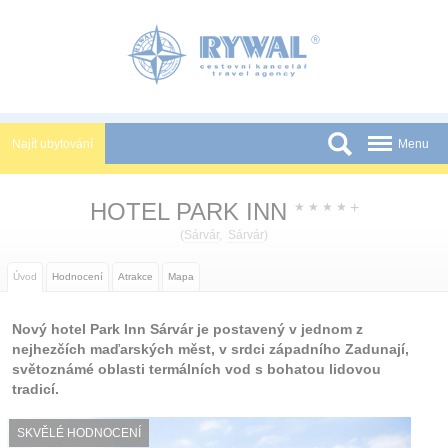
Panel pro správu cookies
Najít ubytování
Menu
Státy
HOTEL PARK INN
+
★
★
★
★
Slevy a Last Minute
(
Sárvár
,
Sárvár
)
Novinky
Úvod
Hodnocení
Atrakce
Mapa
Podmínky
Nový hotel Park Inn Sárvár je postavený v jednom z
Partneři
nejhezčích maďarských měst, v srdci západního Zadunají,
světoznámé oblasti termálních vod s bohatou lidovou
Tištěné katalogy
tradicí.
Kontakt
SKVĚLÉ HODNOCENÍ