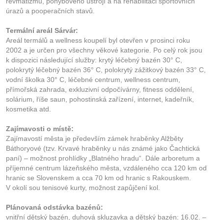
revmatizmu, pohybového ústrojí a na rehabilitaci sportovních
úrazů a pooperačních stavů.
Termální areál Sárvár:
Areál termálů a wellness koupelí byl otevřen v prosinci roku
2002 a je určen pro všechny věkové kategorie. Po celý rok jsou
k dispozici následující služby: krytý léčebný bazén 30° C,
polokrytý léčebný bazén 36° C, polokrytý zážitkový bazén 33° C,
vodní školka 30° C, léčebné centrum, wellness centrum,
přímořská zahrada, exkluzivní odpočívárny, fitness oddělení,
solárium, říše saun, pohostinská zařízení, internet, kadeřník,
kosmetika atd.
Zajímavosti o místě:
Zajímavostí města je především zámek hraběnky Alžběty
Báthoryové (tzv. Krvavé hraběnky u nás známé jako Čachtická
paní) – možnost prohlídky „Blatného hradu“. Dále arboretum a
příjemné centrum lázeňského města, vzdáleného cca 120 km od
hranic se Slovenskem a cca 70 km od hranic s Rakouskem.
V okolí sou tenisové kurty, možnost zapůjčení kol.
Plánovaná odstávka bazénů:
vnitřní dětský bazén, duhová skluzavka a dětský bazén: 16.02. –