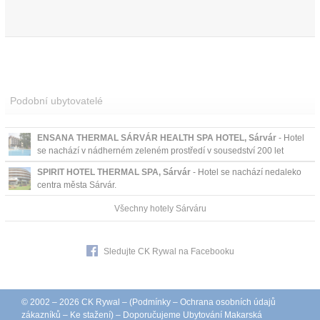
Podobní ubytovatelé
ENSANA THERMAL SÁRVÁR HEALTH SPA HOTEL, Sárvár
- Hotel
se nachází v nádherném zeleném prostředí v sousedství 200 let
starého arboreta Sárvár přístupného přímo z hotelové zahrady. ...
SPIRIT HOTEL THERMAL SPA, Sárvár
- Hotel se nachází nedaleko
centra města Sárvár.
Všechny hotely Sárváru
Sledujte CK Rywal na Facebooku
© 2002 – 2026 CK Rywal – (
Podmínky
–
Ochrana osobních údajů
zákazníků
–
Ke stažení
) – Doporučujeme
Ubytování Makarská