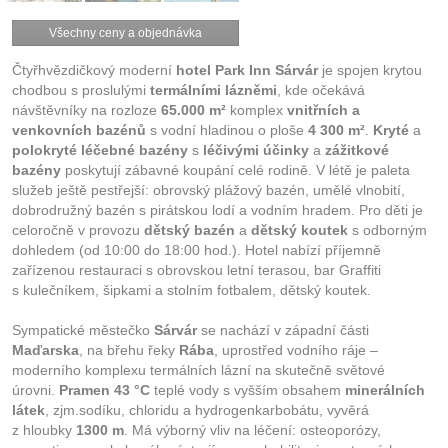
Všechny ceny a objednávka
Čtyřhvězdičkový moderní
hotel Park Inn Sárvár
je spojen krytou
chodbou s proslulými
termálními lázněmi
, kde očekává
návštěvníky na rozloze
65.000 m²
komplex
vnitřních a
venkovních bazénů
s vodní hladinou o ploše
4 300 m²
.
Kryté
a
polokryté léčebné bazény
s
léčivými účinky
a
zážitkové
bazény
poskytují zábavné koupání celé rodině. V létě je paleta
služeb ještě pestřejší: obrovský plážový bazén, umělé vlnobití,
dobrodružný bazén s pirátskou lodí a vodním hradem. Pro děti je
celoročně v provozu
dětský bazén
a
dětský koutek
s odborným
dohledem (od 10:00 do 18:00 hod.). Hotel nabízí příjemně
zařízenou restauraci s obrovskou letní terasou, bar Graffiti
s kulečníkem, šipkami a stolním fotbalem, dětský koutek.
Sympatické městečko
Sárvár
se nachází v západní části
Maďarska
, na břehu řeky
Rába
, uprostřed vodního ráje –
moderního komplexu termálních lázní na skutečně světové
úrovni.
Pramen 43 °C
teplé vody s vyšším obsahem
minerálních
látek
, zjm.sodíku, chloridu a hydrogenkarbobátu, vyvěrá
z hloubky
1300 m
. Má výborný vliv na léčení: osteoporózy,