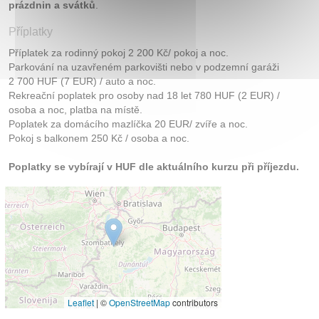
prázdnin a svátků
.
Příplatky
Příplatek za rodinný pokoj 2 200 Kč/ pokoj a noc.
Parkování na uzavřeném parkovišti nebo v podzemní garáži
2 700 HUF (7 EUR) / auto a noc.
Rekreační poplatek pro osoby nad 18 let 780 HUF (2 EUR) /
osoba a noc, platba na místě.
Poplatek za domácího mazlíčka 20 EUR/ zvíře a noc.
Pokoj s balkonem 250 Kč / osoba a noc.
Poplatky se vybírají v HUF dle aktuálního kurzu při příjezdu.
Leaflet
|
©
OpenStreetMap
contributors