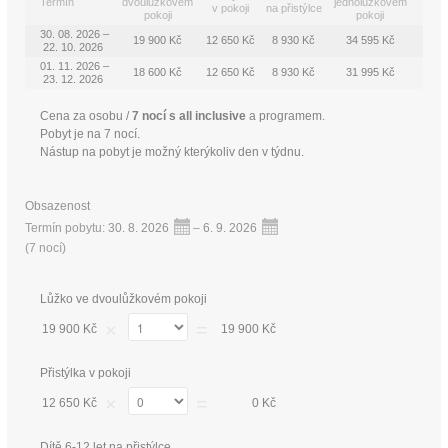
Termín
dvoulůžkovém
jednolůžkovém
v pokoji
na přistýlce
pokoji
pokoji
30. 08. 2026 –
19 900 Kč
12 650 Kč
8 930 Kč
34 595 Kč
22. 10. 2026
01. 11. 2026 –
18 600 Kč
12 650 Kč
8 930 Kč
31 995 Kč
23. 12. 2026
Cena za osobu /
7 nocí s all inclusive
a programem.
Pobyt je na 7 nocí.
Nástup na pobyt je možný kterýkoliv den v týdnu.
Obsazenost
Termín pobytu:
30. 8. 2026
–
6. 9. 2026
(
7 nocí
)
Lůžko ve dvoulůžkovém pokoji
×
=
19 900 Kč
19 900 Kč
Přistýlka v pokoji
×
=
12 650 Kč
0 Kč
Dítě 6-12 let na přistýlce