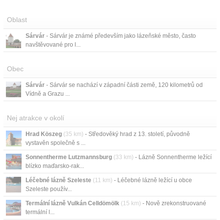
Oblast
Sárvár
- Sárvár je známé především jako lázeňské město, často
navštěvované pro l...
Obec
Sárvár
- Sárvár se nachází v západní části země, 120 kilometrů od
Vídně a Grazu ...
Nej atrakce v okolí
Hrad Köszeg
(35 km)
- Středověký hrad z 13. století, původně
vystavěn společně s ...
Sonnentherme Lutzmannsburg
(33 km)
- Lázně Sonnentherme ležící
blízko maďarsko-rak...
Léčebné lázně Szeleste
(11 km)
- Léčebné lázně ležící u obce
Szeleste použív...
Termální lázně Vulkán Celldömölk
(15 km)
- Nově zrekonstruované
termální l...