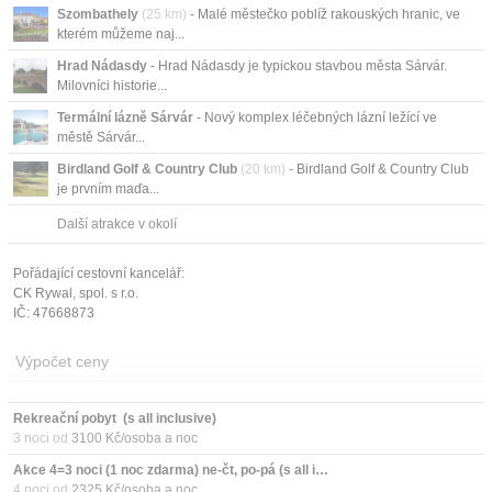
Szombathely
(25 km)
- Malé městečko poblíž rakouských hranic, ve
kterém můžeme naj...
Hrad Nádasdy
- Hrad Nádasdy je typickou stavbou města Sárvár.
Milovníci historie...
Termální lázně Sárvár
- Nový komplex léčebných lázní ležící ve
městě Sárvár...
Birdland Golf & Country Club
(20 km)
- Birdland Golf & Country Club
je prvním maďa...
Další atrakce v okolí
Pořádající cestovní kancelář:
CK Rywal, spol. s r.o.
IČ: 47668873
Výpočet ceny
Rekreační pobyt  (s all inclusive)
3 noci od
3100 Kč/osoba a noc
Akce 4=3 noci (1 noc zdarma) ne-čt, po-pá (s all inclusive)
4 noci od
2325 Kč/osoba a noc