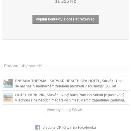
11 355 Kč
Podobní ubytovatelé
ENSANA THERMAL SÁRVÁR HEALTH SPA HOTEL, Sárvár
- Hotel
se nachází v nádherném zeleném prostředí v sousedství 200 let
starého arboreta Sárvár přístupného přímo z hotelové zahrady. ...
HOTEL PARK INN, Sárvár
- Nový hotel Park Inn Sárvár je postavený
v jednom z nejhezčích maďarských měst, v srdci západního Zadunají,
světoznámé oblasti termálníc...
Všechny hotely Sárváru
Sledujte CK Rywal na Facebooku