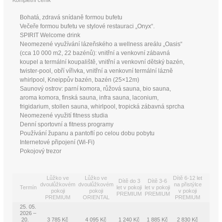
Kompletní ceník
Bohatá, zdravá snídaně formou bufetu
Večeře formou bufetu ve stylové restauraci „Onyx“.
SPIRIT Welcome drink
Neomezené využívání lázeňského a wellness areálu „Oasis“
(cca 10 000 m2, 22 bazénů): vnitřní a venkovní zábavná
koupel a termální koupaliště, vnitřní a venkovní dětský bazén,
twister-pool, obří vířivka, vnitřní a venkovní termální lázně
whirlpool, Kneippův bazén, bazén (25×12m)
Saunový ostrov: parní komora, růžová sauna, bio sauna,
aroma komora, finská sauna, infra sauna, laconium,
frigidarium, stollen sauna, whirlpool, tropická zábavná sprcha
Neomezené využití fitness studia
Denní sportovní a fitness programy
Používání županu a pantoflí po celou dobu pobytu
Internetové připojení (Wi-Fi)
Pokojový trezor
Lůžko ve
Lůžko ve
Dítě 6-12 let
Dítě do 3
Dítě 3-6
dvoulůžkovém
dvoulůžkovém
na přistýlce
Termín
let v pokoji
let v pokoji
pokoji
pokoji
v pokoji
PREMIUM
PREMIUM
PREMIUM
ORIENTAL
PREMIUM
25. 05.
2026 –
20.
3 785 Kč
4 095 Kč
1 240 Kč
1 885 Kč
2 830 Kč