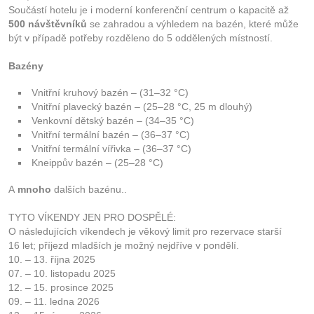
Součástí hotelu je i moderní konferenční centrum o kapacitě až
500 návštěvníků
se zahradou a výhledem na bazén, které může
být v případě potřeby rozděleno do 5 oddělených místností.
Bazény
Vnitřní kruhový bazén – (31–32 °C)
Vnitřní plavecký bazén – (25–28 °C, 25 m dlouhý)
Venkovní dětský bazén – (34–35 °C)
Vnitřní termální bazén – (36–37 °C)
Vnitřní termální vířivka – (36–37 °C)
Kneippův bazén – (25–28 °C)
A
mnoho
dalších bazénu..
TYTO VÍKENDY JEN PRO DOSPĚLÉ:
O následujících víkendech je věkový limit pro rezervace starší
16 let; příjezd mladších je možný nejdříve v pondělí.
10. – 13. října 2025
07. – 10. listopadu 2025
12. – 15. prosince 2025
09. – 11. ledna 2026