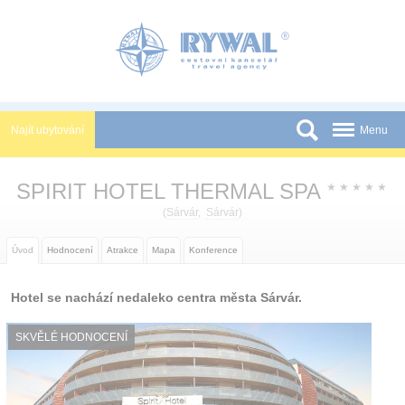
Panel pro správu cookies
Najít ubytování
Menu
Státy
SPIRIT HOTEL THERMAL SPA
★
★
★
★
★
Slevy a Last Minute
(
Sárvár
,
Sárvár
)
Novinky
Úvod
Hodnocení
Atrakce
Mapa
Konference
Podmínky
Hotel se nachází nedaleko centra města Sárvár.
Partneři
Tištěné katalogy
SKVĚLÉ HODNOCENÍ
Kontakt