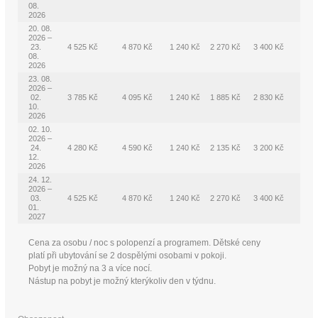
08.
2026
20. 08.
2026 –
23.
4 525 Kč
4 870 Kč
1 240 Kč
2 270 Kč
3 400 Kč
08.
2026
23. 08.
2026 –
02.
3 785 Kč
4 095 Kč
1 240 Kč
1 885 Kč
2 830 Kč
10.
2026
02. 10.
2026 –
24.
4 280 Kč
4 590 Kč
1 240 Kč
2 135 Kč
3 200 Kč
12.
2026
24. 12.
2026 –
03.
4 525 Kč
4 870 Kč
1 240 Kč
2 270 Kč
3 400 Kč
01.
2027
Cena za osobu / noc s polopenzí a programem. Dětské ceny
platí při ubytování se 2 dospělými osobami v pokoji.
Pobyt je možný na 3 a více nocí.
Nástup na pobyt je možný kterýkoliv den v týdnu.