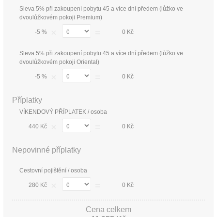
Sleva 5% při zakoupení pobytu 45 a více dní předem (lůžko ve
dvoulůžkovém pokoji Premium)
×
=
-5 %
0 Kč
Sleva 5% při zakoupení pobytu 45 a více dní předem (lůžko ve
dvoulůžkovém pokoji Oriental)
×
=
-5 %
0 Kč
Příplatky
VÍKENDOVÝ PŘÍPLATEK / osoba
×
=
440 Kč
0 Kč
Nepovinné příplatky
Cestovní pojištění / osoba
×
=
280 Kč
0 Kč
Cena celkem