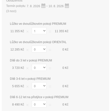
Obsazenost
Termín pobytu:
7. 8. 2026
–
10. 8. 2026
(
3 noci
)
Lůžko ve dvoulůžkovém pokoji PREMIUM
×
=
11 355 Kč
11 355 Kč
Lůžko ve dvoulůžkovém pokoji ORIENTAL
×
=
12 285 Kč
0 Kč
Dítě do 3 let v pokoji PREMIUM
×
=
3 720 Kč
0 Kč
Dítě 3-6 let v pokoji PREMIUM
×
=
5 655 Kč
0 Kč
Dítě 6-12 let na přistýlce v pokoji PREMIUM
×
=
8 490 Kč
0 Kč