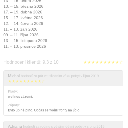
13. – 15. února 2026
13. – 15. března 2026
17. – 19. dubna 2026
15. – 17. května 2026
12. – 14. června 2026
11. – 13. září 2026
09. – 11. října 2026
13. – 15. listopadu 2026
11. – 13. prosince 2026
Hodnocení klientů: 9,3 z 10
★★★★★★★★★☆
Michal
hodnotí za pár ve středním věku pobyt v říjnu 2019
★★★★★★★★★☆
Klady:
wellnes zázemí.
Zápory:
Bylo úplně plno. Občas se tvořili fronty na jídlo.
Adriana
hodnotí za rodinu s většími dětmi pobyt v srpnu 2019