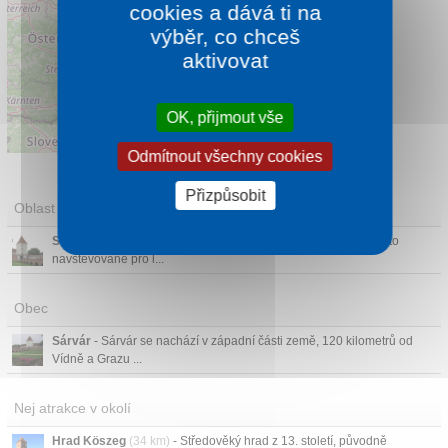
cookies a dává ti na
výběr, co chceš
aktivovat
OK, přijmout vše
Leaflet
|
©
OpenStreetMap
contributors
Odmítnout všechny cookies
Přizpůsobit
Oblast
Sárvár
- Sárvár je známé především jako lázeňské město, často
navštěvované pro l...
Obec
Sárvár
- Sárvár se nachází v západní části země, 120 kilometrů od
Vídně a Grazu ...
Nej atrakce v okolí
Hrad Köszeg
(34 km)
- Středověký hrad z 13. století, původně