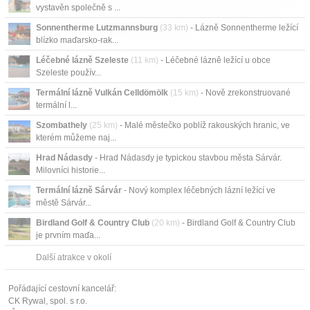
vystavěn společně s ...
Sonnentherme Lutzmannsburg
(33 km)
- Lázně Sonnentherme ležící
blízko maďarsko-rak...
Léčebné lázně Szeleste
(11 km)
- Léčebné lázně ležící u obce
Szeleste použív...
Termální lázně Vulkán Celldömölk
(15 km)
- Nově zrekonstruované
termální l...
Szombathely
(25 km)
- Malé městečko poblíž rakouských hranic, ve
kterém můžeme naj...
Hrad Nádasdy
- Hrad Nádasdy je typickou stavbou města Sárvár.
Milovníci historie...
Termální lázně Sárvár
- Nový komplex léčebných lázní ležící ve
městě Sárvár...
Birdland Golf & Country Club
(20 km)
- Birdland Golf & Country Club
je prvním maďa...
Další atrakce v okolí
Pořádající cestovní kancelář:
CK Rywal, spol. s r.o.