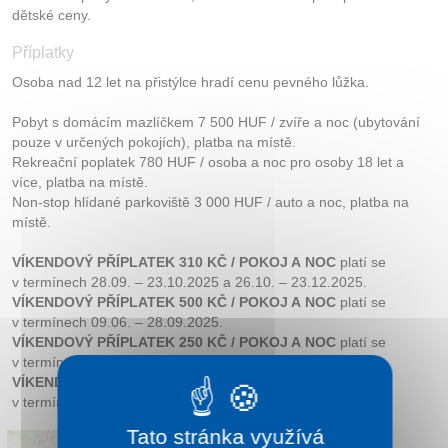
dětské ceny.
Příplatky
Osoba nad 12 let na přistýlce hradí cenu pevného lůžka.
Pobyt s domácím mazlíčkem 7 500 HUF / zvíře a noc (ubytování
pouze v určených pokojích), platba na místě.
Rekreační poplatek 780 HUF / osoba a noc pro osoby 18 let a
více, platba na místě.
Non-stop hlídané parkoviště 3 000 HUF / auto a noc, platba na
místě.
VÍKENDOVÝ PŘÍPLATEK 310 KČ / POKOJ A NOC
platí se
v termínech 28.09. – 23.10.2025 a 26.10. – 23.12.2025.
VÍKENDOVÝ PŘÍPLATEK 500 KČ / POKOJ A NOC
platí se
v termínech 09.06. – 28.09.2025.
VÍKENDOVÝ PŘÍPLATEK 250 KČ / POKOJ A NOC
platí se
v termínech 04.01. – 03.05.2026 a 02.10. – 24.12.2026
VÍKENDOVÝ PŘÍPLATEK 440 KČ / POKOJ A NOC
platí se
v termínech 03.05. – 02.10.2026
Tato stránka využívá