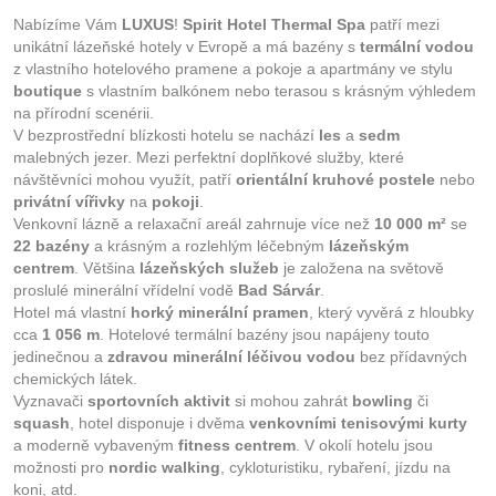
Nabízíme Vám
LUXUS
!
Spirit Hotel Thermal Spa
patří mezi
unikátní lázeňské hotely v Evropě a má bazény s
termální vodou
z vlastního hotelového pramene a pokoje a apartmány ve stylu
boutique
s vlastním balkónem nebo terasou s krásným výhledem
na přírodní scenérii.
V bezprostřední blízkosti hotelu se nachází
les
a
sedm
malebných jezer. Mezi perfektní doplňkové služby, které
návštěvníci mohou využít, patří
orientální kruhové postele
nebo
privátní vířivky
na
pokoji
.
Venkovní lázně a relaxační areál zahrnuje více než
10 000 m²
se
22 bazény
a krásným a rozlehlým léčebným
lázeňským
centrem
. Většina
lázeňských služeb
je založena na světově
proslulé minerální vřídelní vodě
Bad Sárvár
.
Hotel má vlastní
horký minerální pramen
, který vyvěrá z hloubky
cca
1 056 m
. Hotelové termální bazény jsou napájeny touto
jedinečnou a
zdravou minerální léčivou vodou
bez přídavných
chemických látek.
Vyznavači
sportovních aktivit
si mohou zahrát
bowling
či
squash
, hotel disponuje i dvěma
venkovními tenisovými kurty
a moderně vybaveným
fitness centrem
. V okolí hotelu jsou
možnosti pro
nordic walking
, cykloturistiku, rybaření, jízdu na
koni, atd.