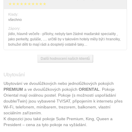
★★★★★★★★★★
Klady:
všechno
Zápory:
jídlo, hlavně večeře - přílohy, nebyly tam žádné maďarské speciality ,
jako perkelty, guláše, ..... určitě by v takovém hotely měly být i hranolky,
bohužel děti to mají rádi a dosplelý ostatně taky....
Další hodnocení našich klientů
Ubytování
Ubytování ve dvoulůžkových nebo jednolůžkových pokojích
PREMIUM
a ve dvoulůžkových pokojích
ORIENTAL
. Pokoje
Oriental mají oválnou postel. Pokoje (s možností uspořádání
double/Twin) jsou vybavené TV/SAT, připojením k internetu přes
Wi-Fi, telefonem, minibarem, trezorem, balkonem, vlastní
sociálním zařízením.
K dispozici jsou také pokoje Suite Premium, King, Queen a
President – cena za tyto pokoje na vyžádání.