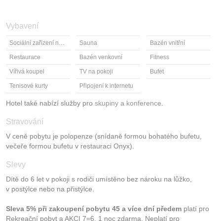
Vybavení
Sociální zařízení na pokoji
Sauna
Bazén vnitřní
Restaurace
Bazén venkovní
Fitness
Vířivá koupel
TV na pokoji
Bufet
Tenisové kurty
Připojení k internetu
Hotel také nabízí služby pro
skupiny a konference
.
Stravování
V ceně pobytu je polopenze (snídaně formou bohatého bufetu,
večeře formou bufetu v restauraci Onyx).
Slevy
Dítě do 6 let v pokoji s rodiči umístěno bez nároku na lůžko,
v postýlce nebo na přistýlce.
Sleva 5% při zakoupení pobytu 45 a více dní předem
platí pro
Rekreační pobyt a AKCI 7=6, 1 noc zdarma. Neplatí pro