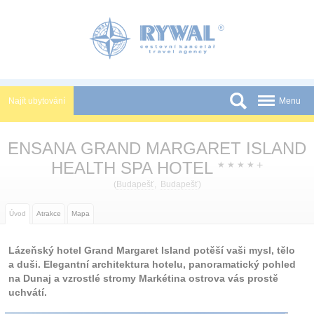
Panel pro správu cookies
Najít ubytování
Menu
Státy
ENSANA GRAND MARGARET ISLAND
Slevy a Last Minute
HEALTH SPA HOTEL
+
★
★
★
★
Novinky
(
Budapešť
,
Budapešť
)
Podmínky
Úvod
Atrakce
Mapa
Partneři
Lázeňský hotel Grand Margaret Island potěší vaši mysl, tělo
Tištěné katalogy
a duši. Elegantní architektura hotelu, panoramatický pohled
na Dunaj a vzrostlé stromy Markétina ostrova vás prostě
Kontakt
uchvátí.