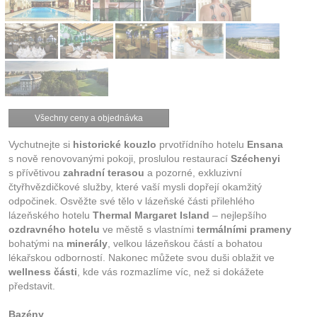
Všechny ceny a objednávka
Vychutnejte si
historické kouzlo
prvotřídního hotelu
Ensana
s nově renovovanými pokoji, proslulou restaurací
Széchenyi
s přívětivou
zahradní terasou
a pozorné, exkluzivní
čtyřhvězdičkové služby, které vaší mysli dopřejí okamžitý
odpočinek. Osvěžte své tělo v lázeňské části přilehlého
lázeňského hotelu
Thermal Margaret Island
– nejlepšího
ozdravného hotelu
ve městě s vlastními
termálními prameny
bohatými na
minerály
, velkou lázeňskou částí a bohatou
lékařskou odborností. Nakonec můžete svou duši oblažit ve
wellness části
, kde vás rozmazlíme víc, než si dokážete
představit.
Bazény