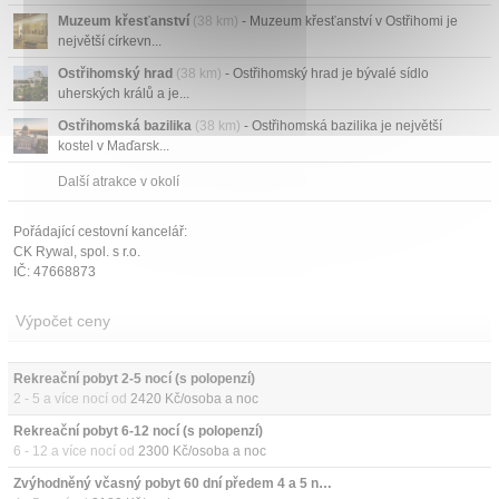
Muzeum křesťanství
(38 km)
- Muzeum křesťanství v Ostřihomi je
největší církevn...
Ostřihomský hrad
(38 km)
- Ostřihomský hrad je bývalé sídlo
uherských králů a je...
Ostřihomská bazilika
(38 km)
- Ostřihomská bazilika je největší
kostel v Maďarsk...
Další atrakce v okolí
Pořádající cestovní kancelář:
CK Rywal, spol. s r.o.
IČ: 47668873
Výpočet ceny
Rekreační pobyt 2-5 nocí (s polopenzí)
2 - 5 a více nocí od
2420 Kč/osoba a noc
Rekreační pobyt 6-12 nocí (s polopenzí)
6 - 12 a více nocí od
2300 Kč/osoba a noc
Zvýhodněný včasný pobyt 60 dní předem 4 a 5 nocí (s polopenzí)