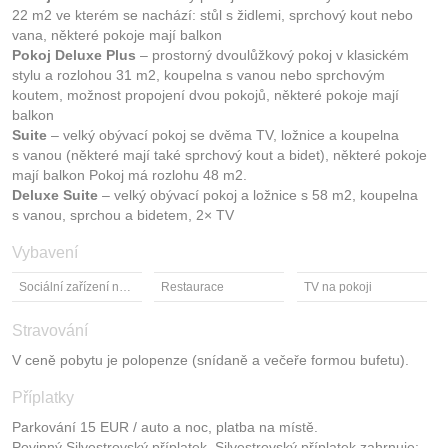
22 m2 ve kterém se nachází: stůl s židlemi, sprchový kout nebo
vana, některé pokoje mají balkon
Pokoj Deluxe Plus
– prostorný dvoulůžkový pokoj v klasickém
stylu a rozlohou 31 m2, koupelna s vanou nebo sprchovým
koutem, možnost propojení dvou pokojů, některé pokoje mají
balkon
Suite
– velký obývací pokoj se dvěma TV, ložnice a koupelna
s vanou (některé mají také sprchový kout a bidet), některé pokoje
mají balkon Pokoj má rozlohu 48 m2.
Deluxe Suite
– velký obývací pokoj a ložnice s 58 m2, koupelna
s vanou, sprchou a bidetem, 2× TV
Vybavení
Sociální zařízení na pokoji
Restaurace
TV na pokoji
Stravování
V ceně pobytu je polopenze (snídaně a večeře formou bufetu).
Příplatky
Parkování 15 EUR / auto a noc, platba na místě.
Povinný Silvestrovský příplatek. Silvestrovský příplatek zahrnuje: