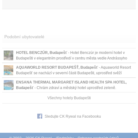
Podobní ubytovatelé
HOTEL BENCZÚR, Budapešť
- Hotel Benczúr je moderní hotel v
Budapešti v elegantním prostředí v centru města vedle Andrássyho
třídy, kde jsou divadla, restaurace, ...
AQUAWORLD RESORT BUDAPEŠŤ, Budapešť
- Aquaworld Resort
Budapešť se nachází v severní části Budapešti, uprostřed svěží
zeleně.
ENSANA THERMAL MARGARET ISLAND HEALTH SPA HOTEL,
Budapešť
- Chrám zdraví a městský hotel uprostřed zeleně.
Čtyřhvězdičkový hotel Ensana Premium je zdaleka nejlepším
Všechny hotely Budapešti
léčebným hotelem v Budapešti –...
Sledujte CK Rywal na Facebooku