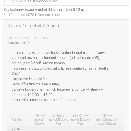
4 - 5 nocí od
2180 Kč/osoba a noc
Zvýhodněný včasný pobyt 60 dní předem 6-12 nocí (s polopenzí)
6 - 12 nocí od
2070 Kč/osoba a noc
Rekreační pobyt 2-5 nocí
Platí 27. 7. 2026 - 11. 1. 2027
Kompletní ceník
neomezený vstup do wellness: vnitřní termální bazén, vířivka,
venkovní bazén se sluneční terasou (od května do září),
sauna, parní lázeň, aroma kabina,
neomezené využití hotelového fitness centra (Ensana Health
Club),
skupinové lekce cvičení,
večer příležitostně živá hudba,
dámské hodiny v termálních bazénech: pondělí – středa –
pátek mezi 12:00. a 13:00 hodin,
připojení k internetu Wi-Fi v celém hotelu.
Lůžko v
Lůžko v
Přistýlka v
Lůžko v
Termín
pokoji
pokoji Deluxe
pokoji Deluxe
jednolůžkovém
Deluxe
Plus
Plus
pokoji Deluxe
27. 07.