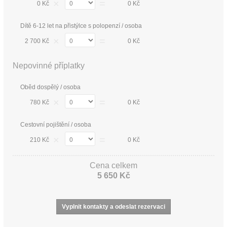
×
=
0 Kč
0 Kč
Dítě 6-12 let na přistýlce s polopenzí / osoba
×
=
2 700 Kč
0 Kč
Nepovinné příplatky
Oběd dospělý / osoba
×
=
780 Kč
0 Kč
Cestovní pojištění / osoba
×
=
210 Kč
0 Kč
Cena celkem
5 650 Kč