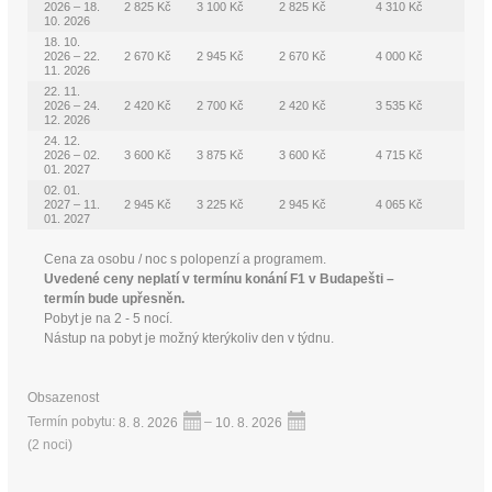
2026 – 18.
2 825 Kč
3 100 Kč
2 825 Kč
4 310 Kč
10. 2026
18. 10.
2026 – 22.
2 670 Kč
2 945 Kč
2 670 Kč
4 000 Kč
11. 2026
22. 11.
2026 – 24.
2 420 Kč
2 700 Kč
2 420 Kč
3 535 Kč
12. 2026
24. 12.
2026 – 02.
3 600 Kč
3 875 Kč
3 600 Kč
4 715 Kč
01. 2027
02. 01.
2027 – 11.
2 945 Kč
3 225 Kč
2 945 Kč
4 065 Kč
01. 2027
Cena za osobu / noc s polopenzí a programem.
Uvedené ceny neplatí v termínu konání F1 v Budapešti –
termín bude upřesněn.
Pobyt je na 2 - 5 nocí.
Nástup na pobyt je možný kterýkoliv den v týdnu.
Obsazenost
Termín pobytu:
8. 8. 2026
–
10. 8. 2026
(
2 noci
)