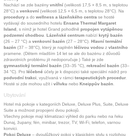
Nachází se zde bazény
vnitřní
(velikosti 17,5 × 8,5 m, s teplotou
28°C) a
venkovní
(velikosti 12,5 × 6,5 m, s teplotou 28°C). Na
procedury
a do
wellness a lázeňského centra
se hosté
vydávají do sousedního hotelu
Ensana Thermal Margaret
Island
, s nímž je hotel Grand pohodlně
propojen vytápěnou
podzemní chodbou
.
Lázeňské centrum
nabízí
krytý bazén
(26 – 27 °C) a
venkovní bazén
(27 – 28°C).
Hlavní termální
bazén
(37 – 38°C), který je naplněn
léčivou vodou
z
vlastního
pramene. (Dětem mladším 14 let se ale do bazénu z důvodů
zdravotních problému jít nedoporučuje.) Také je zde
gymnastický termální bazén
(33–35 °C),
rekreační bazén
(33–
34 °C). Pro
léčebné
účely je k dispozici také speciální nádrž pro
podvodní trakci
, využívaná v rámci
terapeutických procedur
.
Hosté si zde mohou užít i
vířivku
nebo
Kneippův bazén
.
Ubytování
Hotel má pokoje v kategoriích Deluxe, Deluxe Plus, Suite, Deluxe
Suite a možnost propojení dvou pokojů.
Všechny pokoje mají klimatizaci výhled do parku nebo na řeku
Dunaj, župany, fén, minibar, trezor, TV, Wi-Fi, telefon, varnou
konvici.
Pokoj Deluxe
– dvoulůžkový pokoj v klasickém stylu s rozlohou