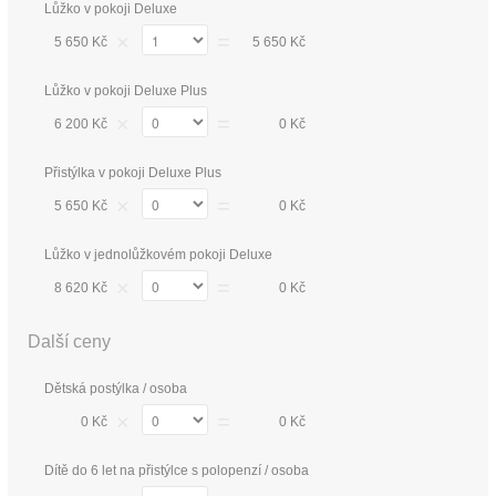
Lůžko v pokoji Deluxe
×
=
5 650 Kč
5 650 Kč
Lůžko v pokoji Deluxe Plus
×
=
6 200 Kč
0 Kč
Přistýlka v pokoji Deluxe Plus
×
=
5 650 Kč
0 Kč
Lůžko v jednolůžkovém pokoji Deluxe
×
=
8 620 Kč
0 Kč
Další ceny
Dětská postýlka / osoba
×
=
0 Kč
0 Kč
Dítě do 6 let na přistýlce s polopenzí / osoba