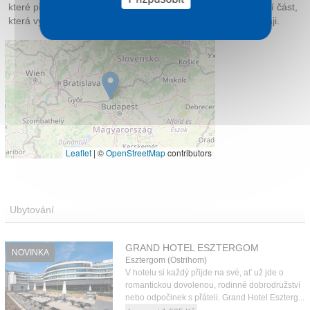
které přibližují středověký život. Významná je také edukativní část,
která vysvětluje vývoj města a jeho strategickou roli na Dunaji.
Leaflet
|
©
OpenStreetMap
contributors
Ubytování
GRAND HOTEL ESZTERGOM
NOVINKA
Esztergom (Ostrihom)
V hotelu si každý přijde na své, ať už jde o
romantickou dovolenou, rodinné dobrodružství
nebo odpočinek s přáteli. Grand Hotel Eszterg...