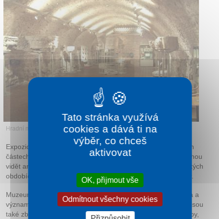
Tato stránka využívá
cookies a dává ti na
Hradní muzeum
výběr, co chceš
Expozice hradního muzea jsou umístěny v rekonstruovaných
aktivovat
částech původního královského paláce. Návštěvníci zde mohou
vidět archeologické nálezy, modely hradu v různých historických
obdobích a rekonstrukce obytných i reprezentačních prostor.
OK, přijmout vše
Muzeum detailně popisuje život uherských králů, jejich dvora a
Odmítnout všechny cookies
význam Ostřihomi jako politického centra. Součástí expozic jsou
také zbraně, šperky, keramika a další předměty denní potřeby,
Přizpůsobit