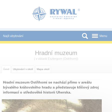
Panel pro správu cookies
Najít ubytování
Menu
Státy
Hradní muzeum
Slevy a Last Minute
( v oblasti
Esztergom (Ostrihom)
)
Novinky
Úvod
Ubytování v okolí
Mapa okolí
Podmínky
Hradní muzeum Ostřihomi se nachází přímo v areálu
Partneři
bývalého královského hradu a představuje klíčový zdroj
informací o středověké historii Uherska.
Tištěné katalogy
Kontakt