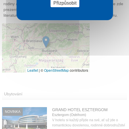
Přizpůsobit
rodiny a patří mezi zakladatele maďarské poezie. Jeho dílo je zde
prezentováno v širším kulturním kontextu, včetně ukázek
literatury, historických souvislostí a vlivu na maďarskou kulturu.
Leaflet
|
©
OpenStreetMap
contributors
Ubytování
GRAND HOTEL ESZTERGOM
NOVINKA
Esztergom (Ostrihom)
V hotelu si každý přijde na své, ať už jde o
romantickou dovolenou, rodinné dobrodružství