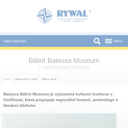
Panel pro správu cookies
Najít ubytování
Menu
Státy
Bálint Balassa Museum
Slevy a Last Minute
( v oblasti
Esztergom (Ostrihom)
)
Novinky
Úvod
Ubytování v okolí
Mapa okolí
Podmínky
Balassa Bálint Museum je významná kulturní instituce v
Partneři
Ostřihomi, která propojuje regionální historii, archeologii a
literární dědictví.
Tištěné katalogy
Kontakt