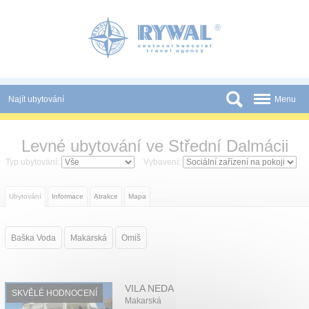
Panel pro správu cookies
Najít ubytování
Menu
Státy
Levné ubytování ve Střední Dalmácii
Slevy a Last Minute
Typ ubytování:
Vybavení:
Novinky
Ubytování
Informace
Atrakce
Mapa
Podmínky
Partneři
Baška Voda
Makarská
Omiš
Tištěné katalogy
Kontakt
VILA NEDA
SKVĚLÉ HODNOCENÍ
Makarská