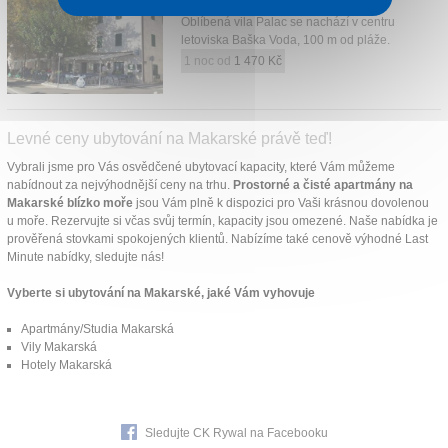
Baška Voda
Oblíbená vila Palac se nachází v centru
letoviska Baška Voda, 100 m od pláže.
1 noc od
1 470 Kč
Levné ceny ubytování na Makarské právě teď!
Vybrali jsme pro Vás osvědčené ubytovací kapacity, které Vám můžeme
nabídnout za nejvýhodnější ceny na trhu.
Prostorné a čisté apartmány na
Makarské blízko moře
jsou Vám plně k dispozici pro Vaši krásnou dovolenou
u moře. Rezervujte si včas svůj termín, kapacity jsou omezené. Naše nabídka je
prověřená stovkami spokojených klientů. Nabízíme také cenově výhodné Last
Minute nabídky, sledujte nás!
Vyberte si ubytování na Makarské, jaké Vám vyhovuje
Apartmány/Studia Makarská
Vily Makarská
Hotely Makarská
Sledujte CK Rywal na Facebooku