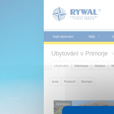
Panel pro správu cookies
Najít ubytování
Státy
S
Ubytování v Primorje
T
Ubytování
Informace
Atrakce
M
Izola
Portorož
Strunjan
NOVINKA