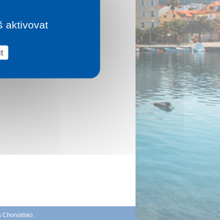
š aktivovat
t
á Chorvatsko
.