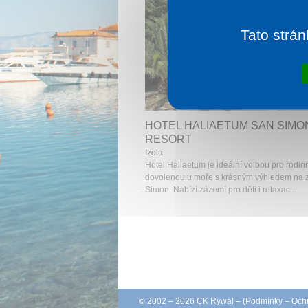
Tato strán
1 noc od
2 
HOTEL HALIAETUM SAN SIMO
RESORT
Izola
Hotel Haliaetum je ideální volbou pro rodi
dovolenou u moře s krásným výhledem na z
Simon. Nabízí zázemí pro děti i relaxac...
© 2002 – 2026 CK Rywal – (
Podmínky
–
Ochr