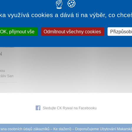
ka využívá cookies a dává ti na výběr, co chce
OK, přijmout vše
Odmítnout všechny cookies
Přizpůsobi
220 Kč
N
nnou
áliv San
Sledujte CK Rywal na Facebooku
ana osobních údajů zákazníků
–
Ke stažení
) – Doporučujeme
Ubytování Makarsk