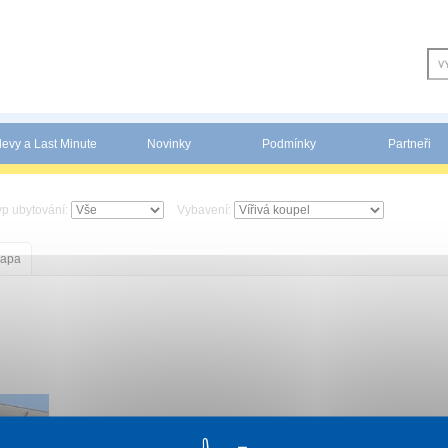
levy a Last Minute
Novinky
Podmínky
Partneři
yp ubytování:
Vybavení:
apa