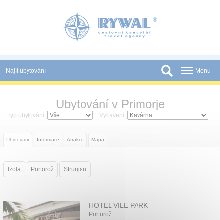
Panel pro správu cookies
Najít ubytování
Menu
Státy
Ubytování v Primorje
Slevy a Last Minute
Typ ubytování:
Vybavení:
Novinky
Ubytování
Informace
Atrakce
Mapa
Podmínky
Partneři
Izola
Portorož
Strunjan
Tištěné katalogy
Kontakt
HOTEL VILE PARK
Portorož