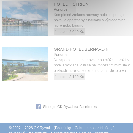
HOTEL HISTRION
Portorož
Kompletně zrekonstruovaný hotel disponuje
pokoji a apartmány s balkony a výhledem na
moře nebo lagunu.
1 noc od
2 640 Kč
GRAND HOTEL BERNARDIN
Portorož
Nezapomenutelnou dovolenou můžete prožít v
hotelu rozkládajícím se na impozantním místě v
blízkosti moře se soukromou pláží. Je to prvn...
1 noc od
3 180 Kč
Sledujte CK Rywal na Facebooku
© 2002 – 2026 CK Rywal – (
Podmínky
–
Ochrana osobních údajů