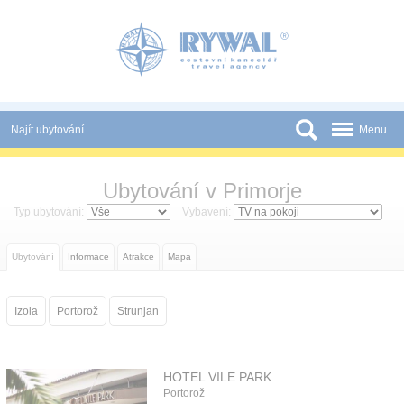
Panel pro správu cookies
Najít ubytování
Menu
Státy
Ubytování v Primorje
Slevy a Last Minute
Typ ubytování:
Vybavení:
Novinky
Ubytování
Informace
Atrakce
Mapa
Podmínky
Partneři
Izola
Portorož
Strunjan
Tištěné katalogy
Kontakt
HOTEL VILE PARK
Portorož