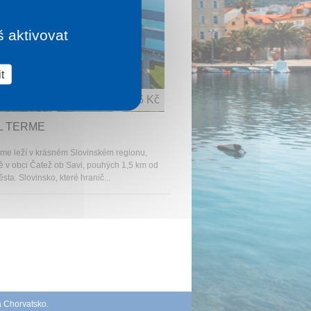
š aktivovat
t
1 noc od
2 085 Kč
L TERME
rme leží v krásném Slovinském regionu,
ě v obci Čatež ob Savi, pouhých 1,5 km od
sta. Slovinsko, které hranič...
á Chorvatsko
.