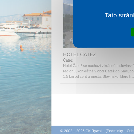
Tato strán
1 noc od
1 
HOTEL ČATEŽ
Čatež
Hotel Čatež se nachází v krásném slovins
regionu, konkrétně v obci Čatež ob Savi, p
1,5 km od centra města. Slovinsko, které h...
© 2002 – 2026 CK Rywal – (
Podmínky
–
Ochr