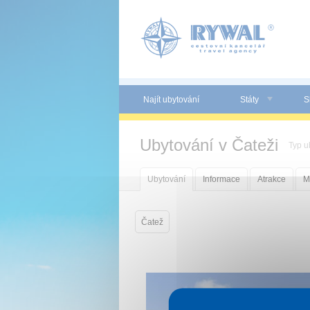
Panel pro správu cookies
Najít ubytování
Státy
S
Ubytování v Čateži
Typ u
Ubytování
Informace
Atrakce
M
Čatež