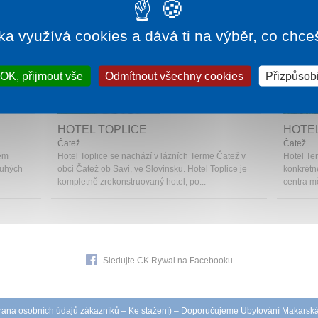
ka využívá cookies a dává ti na výběr, co chce
OK, přijmout vše
Odmítnout všechny cookies
Přizpůsobi
935 Kč
1 noc od
2 000 Kč
HOTEL TOPLICE
HOTE
Čatež
Čatež
kém
Hotel Toplice se nachází v lázních Terme Čatež v
Hotel Te
ouhých
obci Čatež ob Savi, ve Slovinsku. Hotel Toplice je
konkrétn
kompletně zrekonstruovaný hotel, po...
centra mě
Sledujte CK Rywal na Facebooku
ana osobních údajů zákazníků
–
Ke stažení
) – Doporučujeme
Ubytování Makarsk