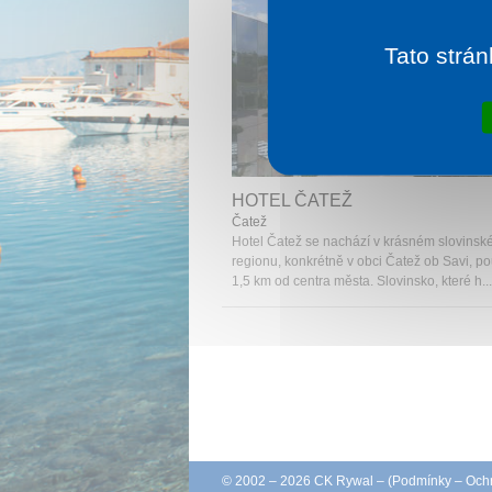
Tato strán
1 noc od
1 
HOTEL ČATEŽ
Čatež
Hotel Čatež se nachází v krásném slovins
regionu, konkrétně v obci Čatež ob Savi, p
1,5 km od centra města. Slovinsko, které h...
© 2002 – 2026 CK Rywal – (
Podmínky
–
Ochr