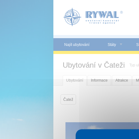
Panel pro správu cookies
Najít ubytování
Státy
S
Ubytování v Čateži
Typ u
Ubytování
Informace
Atrakce
M
Čatež