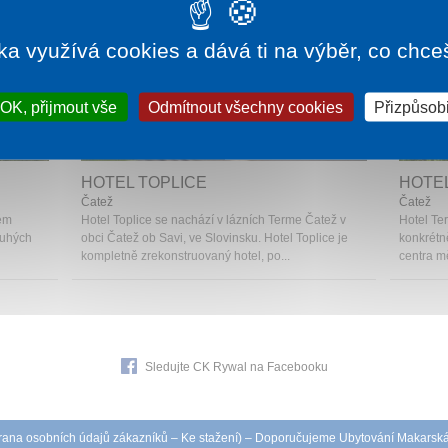
ka využívá cookies a dává ti na výběr, co chce
OK, přijmout vše
Odmítnout všechny cookies
Přizpůsobi
935 Kč
1 noc od
2 000 Kč
HOTEL TOPLICE
HOTE
Čatež
Čatež
kém
Hotel Toplice se nachází v lázních Terme Čatež v
Hotel Te
ouhých
obci Čatež ob Savi, ve Slovinsku. Hotel Toplice je
konkrétn
kompletně zrekonstruovaný hotel, po...
centra mě
Sledujte CK Rywal na Facebooku
ana osobních údajů zákazníků
–
Ke stažení
) – Doporučujeme
Ubytování Makarsk