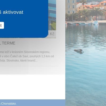
š aktivovat
t
1 noc od
2 085 Kč
L TERME
rme leží v krásném Slovinském regionu,
ě v obci Čatež ob Savi, pouhých 1,5 km od
sta. Slovinsko, které hranič...
á Chorvatsko
.