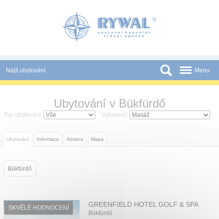
Panel pro správu cookies
Najít ubytování
Menu
Státy
Ubytování v Bükfürdő
Slevy a Last Minute
Typ ubytování:
Vybavení:
Novinky
Ubytování
Informace
Atrakce
Mapa
Podmínky
Partneři
Bükfürdő
Tištěné katalogy
Kontakt
GREENFIELD HOTEL GOLF & SPA
SKVĚLÉ HODNOCENÍ
Bükfürdő