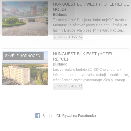
HUNGUEST BÜK WEST (HOTEL RÉPCE
GOLD)
Bükfürdő
Termální lázně Bük jsou druhé největší lázně v
Maďarsku a zároveň jedny z nejpopulárnějších
lázní v Evropě. Na ploše 14 hektarů nabízej...
1 noc od
2 860 Kč
HUNGUEST BÜK EAST (HOTEL
SKVĚLÉ HODNOCENÍ
RÉPCE)
Bükfürdő
Léčivá voda o teplotě 32–38°C je vhodná k
léčení poruch pohybového ústrojí, rehabilitacím,
léčení chronických gynekologických a urologi...
1 noc od
3 480 Kč
Sledujte CK Rywal na Facebooku