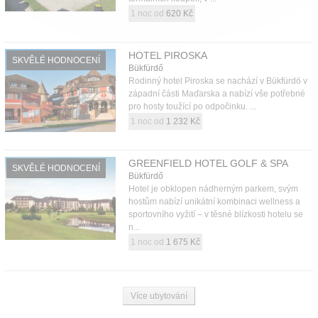
1 noc od
620 Kč
HOTEL PIROSKA
SKVĚLÉ HODNOCENÍ
Bükfürdő
Rodinný hotel Piroska se nachází v Bükfürdö v
západní části Maďarska a nabízí vše potřebné
pro hosty toužící po odpočinku. ...
1 noc od
1 232 Kč
GREENFIELD HOTEL GOLF & SPA
SKVĚLÉ HODNOCENÍ
Bükfürdő
Hotel je obklopen nádherným parkem, svým
hostům nabízí unikátní kombinaci wellness a
sportovního vyžití – v těsné blízkosti hotelu se
n...
1 noc od
1 675 Kč
Více ubytování