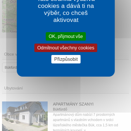
cookies a dává ti na
výběr, co chceš
aktivovat
Leaflet
|
©
OpenStreetMap
contributors
OK, přijmout vše
Odmítnout všechny cookies
Obce v oblasti
Přizpůsobit
Bükfürdő
Ubytování
APARTMÁNY SZANYI
Bükfürdő
Apartmánový dům nabízí 7 prostorných
apartmánů s vlastním vchodem v srdci
lázeňského městečka Bük, cca 1,5 km od
termálních koupelí, v ...