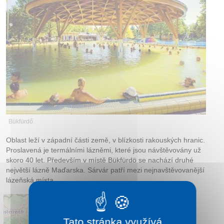
Bükfürdő
Oblast leží v západní části země, v blízkosti rakouských hranic.
Proslavená je termálními lázněmi, které jsou návštěvovány už
skoro 40 let. Především v místě Bükfürdö se nachází druhé
největší lázně Maďarska. Sárvár patří mezi nejnavštěvovanější
lázeňská místa.
Tato stránka využívá