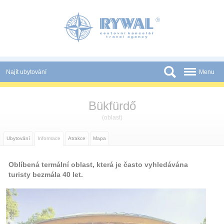
Panel pro správu cookies
Najít ubytování
Menu
Státy
Bükfürdő
Slevy a Last Minute
(oblast)
Novinky
Ubytování
Informace
Atrakce
Mapa
Podmínky
Oblíbená termální oblast, která je často vyhledávána
Partneři
turisty bezmála 40 let.
Tištěné katalogy
Kontakt