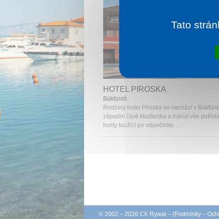
Tato strán
1 noc od
1 
HOTEL PIROSKA
Bükfürdő
Rodinný hotel Piroska se nachází v Bükfürd
západní části Maďarska a nabízí vše potřeb
hosty toužící po odpočinku. ...
© 2002 – 2026 CK Rywal – (
Podmínky
–
Ochr