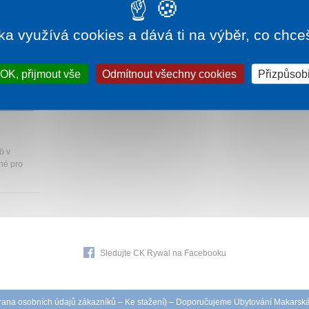
ka využívá cookies a dává ti na výběr, co chce
OK, přijmout vše
Odmítnout všechny cookies
Přizpůsobi
232 Kč
ö v
né pro
Sledujte CK Rywal na Facebooku
ana osobních údajů zákazníků
–
Ke stažení
) – Doporučujeme
Ubytování Makarsk