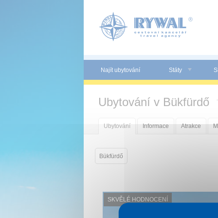
Panel pro správu cookies
Najít ubytování
Státy
S
Ubytování v Bükfürdő
Ubytování
Informace
Atrakce
M
Bükfürdő
SKVĚLÉ HODNOCENÍ