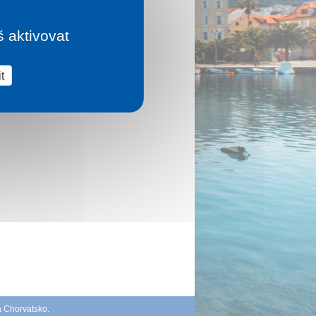
š aktivovat
t
á Chorvatsko
.