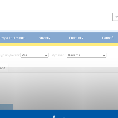
levy a Last Minute
Novinky
Podmínky
Partneři
Typ ubytování:
Vybavení:
apa