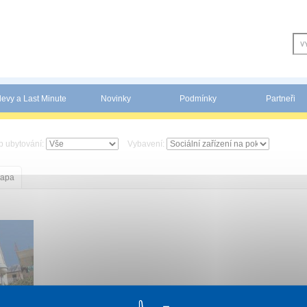
levy a Last Minute
Novinky
Podmínky
Partneři
p ubytování:
Vybavení:
apa