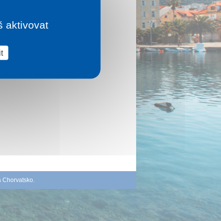
š aktivovat
t
á Chorvatsko
.