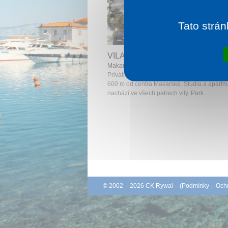
Tato strán
1 noc od
3
VILA NEDA
Makarská
Privátní Vila Neda je vzdálena cca 390 m o
600 m od centra Makarské. Studia a apart
nachází ve všech patrech vily. Park...
© 2002 – 2026 CK Rywal – (
Podmínky
–
Ochr