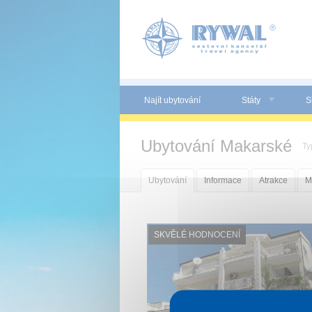
Panel pro správu cookies
Najít ubytování
Státy
S
Ubytování Makarské
Ty
Ubytování
Informace
Atrakce
M
SKVĚLÉ HODNOCENÍ