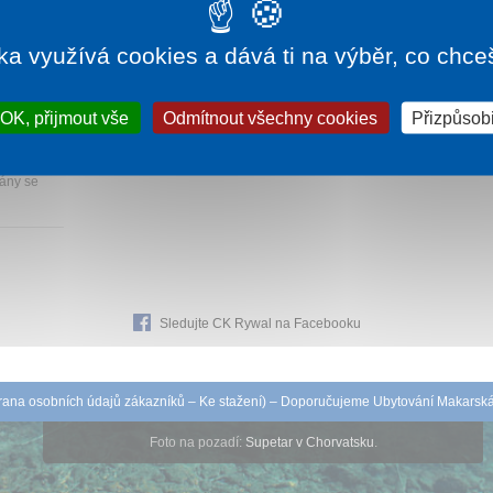
ka využívá cookies a dává ti na výběr, co chce
35 Kč
OK, přijmout vše
Odmítnout všechny cookies
Přizpůsobi
d pláže a
mány se
Sledujte CK Rywal na Facebooku
ana osobních údajů zákazníků
–
Ke stažení
) – Doporučujeme
Ubytování Makarsk
Foto na pozadí:
Supetar v Chorvatsku
.