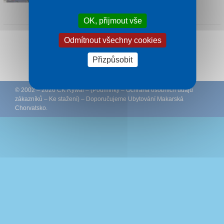
1 noc od
335 Kč
OK, přijmout vše
Odmítnout všechny cookies
Sledujte CK Rywal na Facebooku
Přizpůsobit
© 2002 – 2026 CK Rywal – (
Podmínky
–
Ochrana osobních údajů
zákazníků
–
Ke stažení
) – Doporučujeme
Ubytování Makarská
Chorvatsko
.