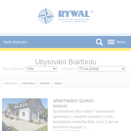
Panel pro správu cookies
Najít ubytování
Menu
Státy
Ubytování Bükfürdu
Slevy a Last Minute
Typ ubytování:
Vybavení:
Novinky
Ubytování
Informace
Atrakce
Mapa
Podmínky
Partneři
APARTMÁNY SZANYI
Bükfürdő
Tištěné katalogy
Apartmánový dům nabízí 7 prostorných
apartmánů s vlastním vchodem v srdci
Kontakt
lázeňského městečka Bük, cca 1,5 km od
termálních koupelí, v ...