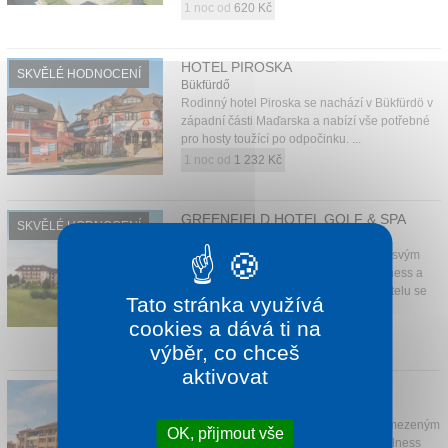
1 noc od
620 Kč
HOTEL PIROSKA
SKVĚLÉ HODNOCENÍ
Bükfürdő
Rodinný hotel Piroska se nachází v Bükfürdö v
západní části Maďarska a nabízí vše potřebné
pro hosty toužící po odpočinku. ...
1 noc od
1 232 Kč
GREENFIELD HOTEL GOLF & SPA
SKVĚLÉ HODNOCENÍ
Bükfürdő
Hotel je obklopen nádherným parkem, svým
hostům nabízí unikátní kombinaci wellness a
sportovního vyžití – v těsné blízkosti hotelu se
Tato stránka využívá
n...
cookies a dává ti na
1 noc od
1 675 Kč
výběr, co chceš
aktivovat
HOTEL CARAMELL
Bükfürdő
Hotel Caramell Premium Resort s neomezeným
OK, přijmout vše
vstupem do vnitřního a venkovního wellness