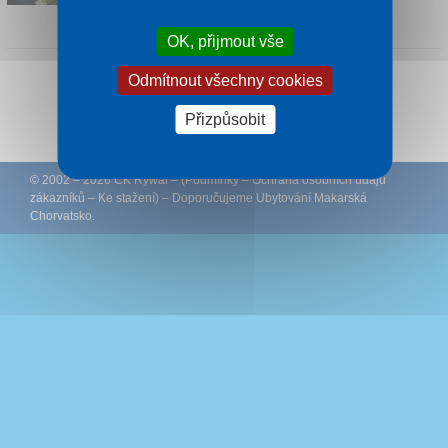
1 noc od
620 Kč
OK, přijmout vše
Odmítnout všechny cookies
Sledujte CK Rywal na Facebooku
Přizpůsobit
© 2002 – 2026 CK Rywal – (
Podmínky
–
Ochrana osobních údajů
zákazníků
–
Ke stažení
) – Doporučujeme
Ubytování Makarská
Chorvatsko
.