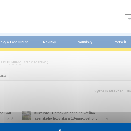
levy a Last Minute
Novinky
Podmínky
Partneři
lasti
Bükfürdő
, stát Maďarsko )
apa
Význam atrakce:
stá
nd Golf
Bükfürdö
- Domov druhého největšího
★ ★
lázeňského letoviska a 18-jamkového ...
★