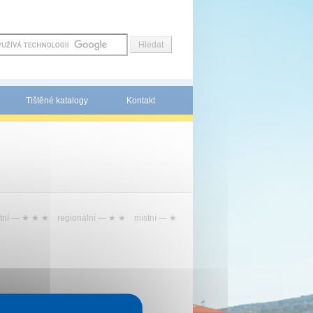
Tištěné katalogy
Kontakt
tní —
★ ★ ★
regionální —
★ ★
místní —
★