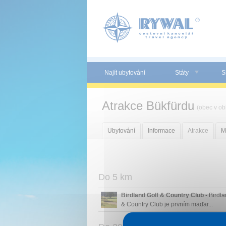
Panel pro správu cookies
Najít ubytování
Státy
S
Atrakce Bükfürdu
(obec v ob
Ubytování
Informace
Atrakce
M
Do 5 km
Birdland Golf & Country Club
- Birdla
& Country Club je prvním maďar...