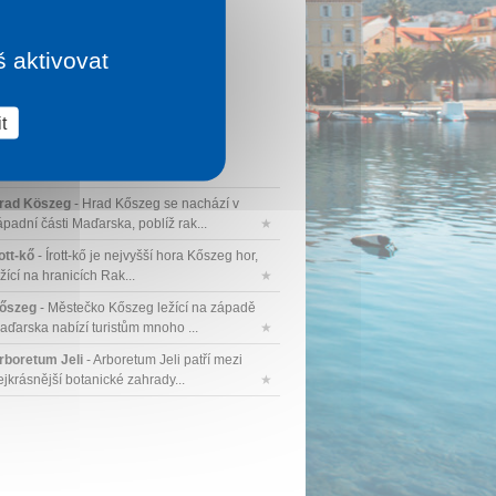
š aktivovat
t
rad Köszeg
- Hrad Kőszeg se nachází v
ápadní části Maďarska, poblíž rak...
★
ott-kő
- Írott-kő je nejvyšší hora Kőszeg hor,
žící na hranicích Rak...
★
őszeg
- Městečko Kőszeg ležící na západě
aďarska nabízí turistům mnoho ...
★
rboretum Jeli
- Arboretum Jeli patří mezi
ejkrásnější botanické zahrady...
★