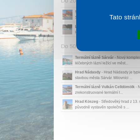
Do 20 km
Sonnentherme Lutzmannsburg
- Láz
Tato strán
Sonnentherme ležící blízko maďarsko-r
Léčebné lázně Szeleste
- Léčebné lá
ležící u obce Szeleste použív...
Do 50 km
Termální lázně Sárvár
- Nový komple
léčebných lázní ležící ve měst...
Hrad Nádasdy
- Hrad Nádasdy je typ
stavbou města Sárvár. Milovníci ...
Termální lázně Vulkán Celldömölk
- 
zrekonstruované termální l...
Hrad Köszeg
- Středověký hrad z 13. s
původně vystavěn společně s ...