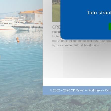
Tato strán
1 noc od
1 
GREENFIELD HOTEL GOLF & 
Bükfürdő
Hotel je obklopen nádherným parkem, svý
nabízí unikátní kombinaci wellness a sport
vyžití – v těsné blízkosti hotelu se n...
© 2002 – 2026 CK Rywal – (
Podmínky
–
Ochr