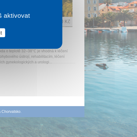
š aktivovat
1 noc od
3 480 Kč
t
UEST BÜK EAST (HOTEL
E)
oda o teplotě 32–38°C je vhodná k léčení
hybového ústrojí, rehabilitacím, léčení
ých gynekologických a urologi...
á Chorvatsko
.