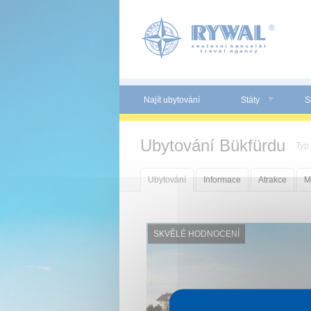
Panel pro správu cookies
Najít ubytování
Státy
S
Ubytování Bükfürdu
Typ
Ubytování
Informace
Atrakce
M
SKVĚLÉ HODNOCENÍ