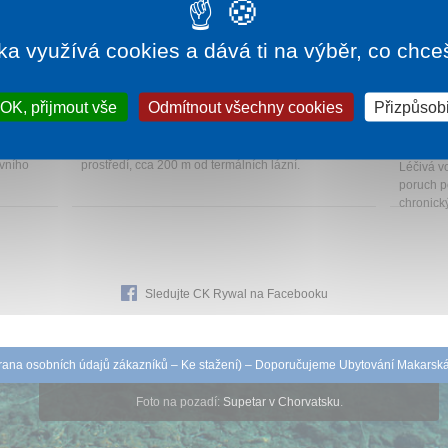
ka využívá cookies a dává ti na výběr, co chce
675 Kč
1 noc od
2 280 Kč
OK, přijmout vše
Odmítnout všechny cookies
Přizpůsobi
SPA
DANUBIUS HOTEL BÜK
HUNG
RÉPC
Bükfürdő
m hostům
Hotel s výhledem na Alpy se nachází v poklidném
Bükfürdő
ovního
prostředí, cca 200 m od termálních lázní.
Léčivá v
poruch po
chronick
Sledujte CK Rywal na Facebooku
ana osobních údajů zákazníků
–
Ke stažení
) – Doporučujeme
Ubytování Makarsk
Foto na pozadí:
Supetar v Chorvatsku
.