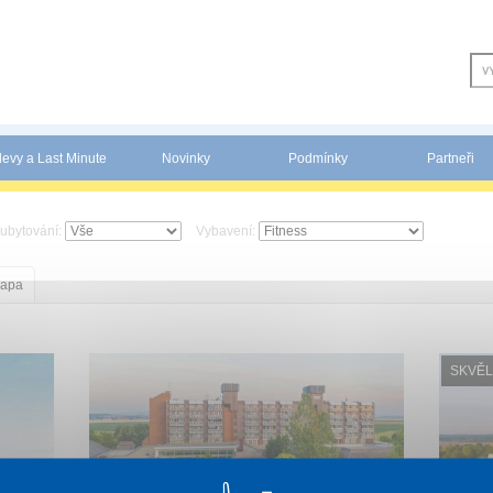
levy a Last Minute
Novinky
Podmínky
Partneři
 ubytování:
Vybavení:
apa
SKVĚL