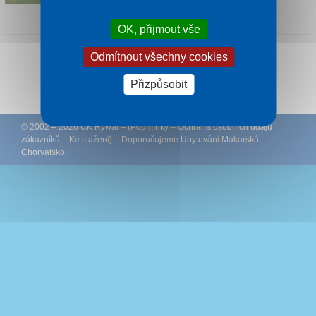
1 noc od
3 320 Kč
OK, přijmout vše
Odmítnout všechny cookies
Sledujte CK Rywal na Facebooku
Přizpůsobit
© 2002 – 2026 CK Rywal – (
Podmínky
–
Ochrana osobních údajů
zákazníků
–
Ke stažení
) – Doporučujeme
Ubytování Makarská
Chorvatsko
.