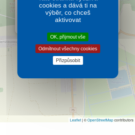
Alsópáhok
cookies a dává ti na
Lázeňská obec Alsopáhok patří mezi nejmalebnější
výběr, co chceš
obce v Maďarsku. První písemná zmínka pochází z
aktivovat
roku 1259, kde je původní název obce Paah.
Více…
OK, přijmout vše
Odmítnout všechny cookies
Přizpůsobit
Leaflet
|
©
OpenStreetMap
contributors