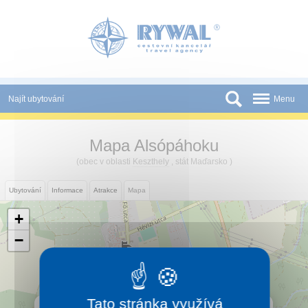
Panel pro správu cookies
Najít ubytování
Menu
Státy
Mapa Alsópáhoku
Slevy a Last Minute
(obec v oblasti
Keszthely
, stát Maďarsko )
Novinky
Ubytování
Informace
Atrakce
Mapa
Podmínky
+
Partneři
−
Tištěné katalogy
Kontakt
Tato stránka využívá
×