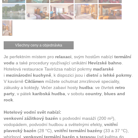
Všechny ceny a objednávka
Je perfektním místem pro
relaxaci
, svým hostům nabízí
termální
vodu
a také procedury využívající unikátní
Hevízské bahno
.
Hotelová restaurace Tavirózsa nabízí pokrmy
maďarské
i
mezinárodní kuchyně
, k dispozici jsou i
dietní
a
lehké pokrmy
.
V kavárně
Ciklámen
můžete ochutnat zmrzlinové speciality,
zákusky a koktejly. Večer zabaví hosty
hudba
: ve čtvrtek
retro
party
, v pátek
karibská hudba
, v sobotu
country
,
blues and
rock
.
Hotelový vodní svět nabízí:
venkovní zážitkový bazén
s podvodní masáží (200 m²),
vodopádem, podvodní hudbou a světelnými efekty,
vnitřní
plavecký bazén
(28 °C),
vnitřní termální bazény
(33 a 37 °C),
whirlpool,
venkovní termální bazén s terasou
(od května do