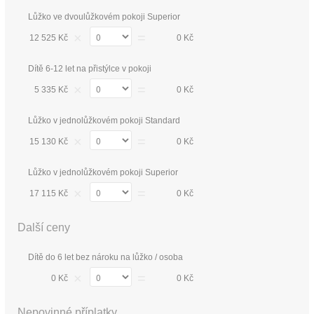
Lůžko ve dvoulůžkovém pokoji Superior
×
=
12 525 Kč
0 Kč
Dítě 6-12 let na přistýlce v pokoji
×
=
5 335 Kč
0 Kč
Lůžko v jednolůžkovém pokoji Standard
×
=
15 130 Kč
0 Kč
Lůžko v jednolůžkovém pokoji Superior
×
=
17 115 Kč
0 Kč
Další ceny
Dítě do 6 let bez nároku na lůžko / osoba
×
=
0 Kč
0 Kč
Nepovinné příplatky