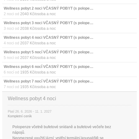
Wellness pobyt 2 noci VČASNÝ POBYT (s polopenzí)
2 noci od
2040 Kč/osoba a noc
Wellness pobyt 3 noci VČASNÝ POBYT (s polopenzí)
3 noci od
2038 Kč/osoba a noc
Wellness pobyt 4 noci VČASNÝ POBYT (s polopenzí)
4 noci od
2037 Kč/osoba a noc
Wellness pobyt 5 nocí VČASNÝ POBYT (s polopenzí)
5 nocí od
2037 Kč/osoba a noc
Wellness pobyt 6 nocÍ VČASNÝ POBYT (s polopenzí)
6 nocí od
1935 Kč/osoba a noc
Wellness pobyt 7 nocí VČASNÝ POBYT (s polopenzí)
7 nocí od
1935 Kč/osoba a noc
Wellness pobyt 4 noci
Platí 26. 6. 2026 - 11. 1. 2027
Kompletní ceník
Polopenze včetně bufetové snídaně a bufetové večeře bez
nápojů.
Neomezené využití lázní: vnitřní termální koupaliště se