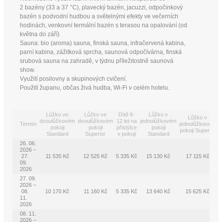
2 bazény (33 a 37 °C), plavecký bazén, jacuzzi, odpočinkový
bazén s podvodní hudbou a světelnými efekty ve večerních
hodinách, venkovní termální bazén s terasou na opalování (od
května do září)
Sauna: bio (aroma) sauna, finská sauna, infračervená kabina,
parní kabina, zážitková sprcha, saunová odpočívárna, finská
srubová sauna na zahradě, v týdnu příležitostně saunová
show.
Využití posilovny a skupinových cvičení.
Použití županu, občas živá hudba, Wi-Fi v celém hotelu.
Lůžko ve
Lůžko ve
Dítě 6-
Lůžko v
Lůžko v
dvoulůžkovém
dvoulůžkovém
12 let na
jednolůžkovém
Termín
jednolůžkovém
pokoji
pokoji
přistýlce
pokoji
pokoji Superior
Standard
Superior
v pokoji
Standard
26. 06.
2026 –
27.
11 535 Kč
12 525 Kč
5 335 Kč
15 130 Kč
17 115 Kč
09.
2026
27. 09.
2026 –
08.
10 170 Kč
11 160 Kč
5 335 Kč
13 640 Kč
15 625 Kč
11.
2026
08. 11.
2026 –