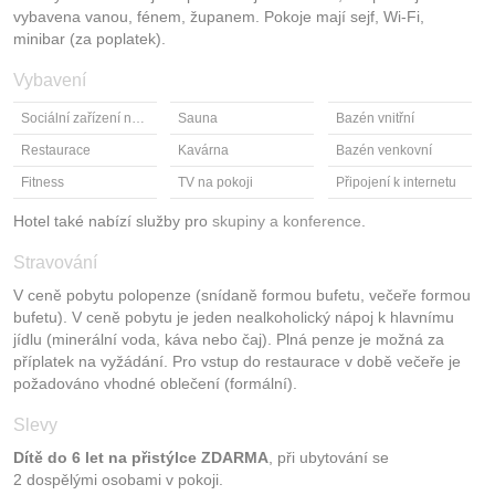
vybavena vanou, fénem, županem. Pokoje mají sejf, Wi-Fi,
minibar (za poplatek).
Vybavení
Sociální zařízení na pokoji
Sauna
Bazén vnitřní
Restaurace
Kavárna
Bazén venkovní
Fitness
TV na pokoji
Připojení k internetu
Hotel také nabízí služby pro
skupiny a konference
.
Stravování
V ceně pobytu polopenze (snídaně formou bufetu, večeře formou
bufetu). V ceně pobytu je jeden nealkoholický nápoj k hlavnímu
jídlu (minerální voda, káva nebo čaj). Plná penze je možná za
příplatek na vyžádání. Pro vstup do restaurace v době večeře je
požadováno vhodné oblečení (formální).
Slevy
Dítě do 6 let na přistýlce ZDARMA
, při ubytování se
2 dospělými osobami v pokoji.