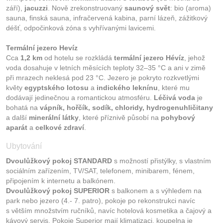
září),
jacuzzi
. Nově zrekonstruovaný
saunový svět
: bio (aroma)
sauna, finská sauna, infračervená kabina, parní lázeň, zážitkový
déšť, odpočinková zóna s vyhřívanými lavicemi.
Termální jezero Hevíz
Cca
1,2 km
od hotelu se rozkládá
termální jezero
Hévíz
, jehož
voda dosahuje v letních měsících teploty 32–35 °C a ani v zimě
při mrazech neklesá pod 23 °C. Jezero je pokryto rozkvetlými
květy
egyptského lotosu
a
indického leknínu
, které mu
dodávají jedinečnou a romantickou atmosféru.
Léčivá voda
je
bohatá na
vápník, hořčík, sodík, chloridy, hydrogenuhličitany
a další
minerální látky
, které příznivě působí na
pohybový
aparát
a
celkové zdraví
.
Ubytování
Dvoulůžkový pokoj STANDARD
s možností přistýlky, s vlastním
sociálním zařízením, TV/SAT, telefonem, minibarem, fénem,
připojením k internetu a balkónem.
Dvoulůžkový pokoj SUPERIOR
s balkonem a s výhledem na
park nebo jezero (4.- 7. patro), pokoje po rekonstrukci navíc
s větším množstvím ručníků, navíc hotelová kosmetika a čajový a
kávový servis. Pokoje Superior mají klimatizaci, koupelna je