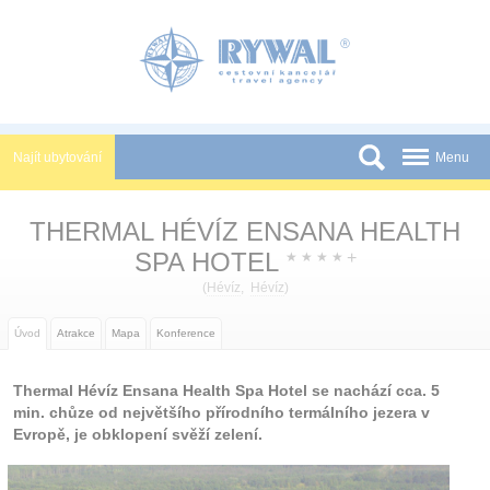
Panel pro správu cookies
Najít ubytování
Menu
Státy
THERMAL HÉVÍZ ENSANA HEALTH
Slevy a Last Minute
SPA HOTEL
+
★
★
★
★
Novinky
(
Hévíz
,
Hévíz
)
Podmínky
Úvod
Atrakce
Mapa
Konference
Partneři
Thermal Hévíz Ensana Health Spa Hotel se nachází cca. 5
Tištěné katalogy
min. chůze od největšího přírodního termálního jezera v
Evropě, je obklopení svěží zelení.
Kontakt