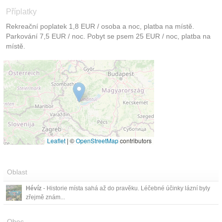
Příplatky
Rekreační poplatek 1,8 EUR / osoba a noc, platba na místě.
Parkování 7,5 EUR / noc. Pobyt se psem 25 EUR / noc, platba na
místě.
Leaflet
|
©
OpenStreetMap
contributors
Oblast
Hévíz
- Historie místa sahá až do pravěku. Léčebné účinky lázní byly
zřejmě znám...
Obec