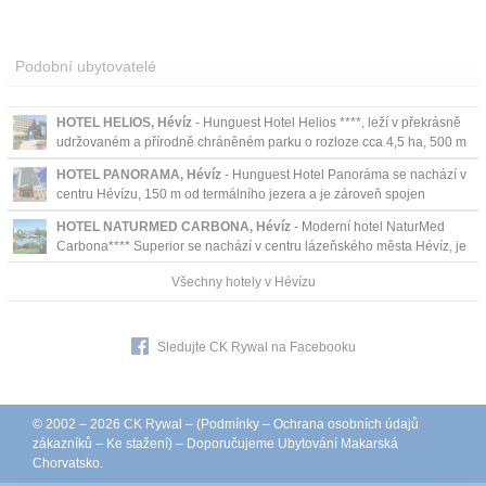
Podobní ubytovatelé
HOTEL HELIOS, Hévíz
- Hunguest Hotel Helios ****, leží v překrásně
udržovaném a přírodně chráněném parku o rozloze cca 4,5 ha, 500 m
od centra Hévízu i od lé...
HOTEL PANORAMA, Hévíz
- Hunguest Hotel Panoráma se nachází v
centru Hévízu, 150 m od termálního jezera a je zároveň spojen
vytápěnou chodbou k léčebnému bazénu...
HOTEL NATURMED CARBONA, Hévíz
- Moderní hotel NaturMed
Carbona**** Superior se nachází v centru lázeňského města Hévíz, je
obklopen rozlehlým parkem.
Všechny hotely v Hévízu
Sledujte CK Rywal na Facebooku
© 2002 – 2026 CK Rywal – (
Podmínky
–
Ochrana osobních údajů
zákazníků
–
Ke stažení
) – Doporučujeme
Ubytování Makarská
Chorvatsko
.