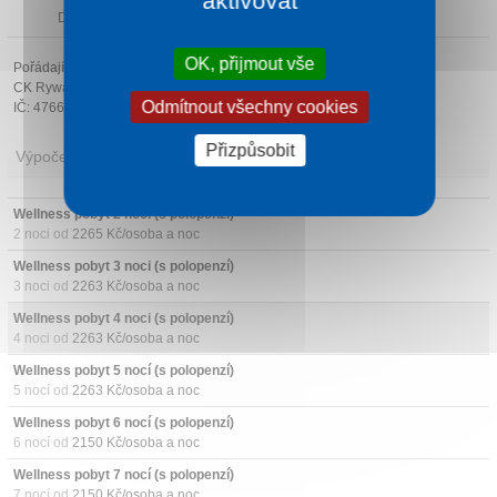
aktivovat
Další atrakce v okolí
OK, přijmout vše
Pořádající cestovní kancelář:
CK Rywal, spol. s r.o.
Odmítnout všechny cookies
IČ: 47668873
Přizpůsobit
Výpočet ceny
Wellness pobyt 2 noci (s polopenzí)
2 noci od
2265 Kč/osoba a noc
Wellness pobyt 3 noci (s polopenzí)
3 noci od
2263 Kč/osoba a noc
Wellness pobyt 4 noci (s polopenzí)
4 noci od
2263 Kč/osoba a noc
Wellness pobyt 5 nocí (s polopenzí)
5 nocí od
2263 Kč/osoba a noc
Wellness pobyt 6 nocí (s polopenzí)
6 nocí od
2150 Kč/osoba a noc
Wellness pobyt 7 nocí (s polopenzí)
7 nocí od
2150 Kč/osoba a noc