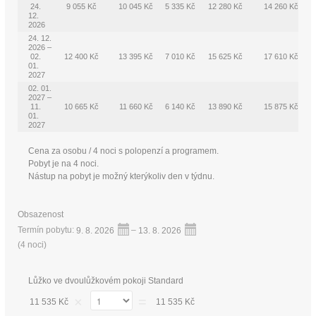
24.
9 055 Kč
10 045 Kč
5 335 Kč
12 280 Kč
14 260 Kč
12.
2026
24. 12.
2026 –
02.
12 400 Kč
13 395 Kč
7 010 Kč
15 625 Kč
17 610 Kč
01.
2027
02. 01.
2027 –
11.
10 665 Kč
11 660 Kč
6 140 Kč
13 890 Kč
15 875 Kč
01.
2027
Cena za osobu / 4 noci s polopenzí a programem.
Pobyt je na 4 noci.
Nástup na pobyt je možný kterýkoliv den v týdnu.
Obsazenost
Termín pobytu:
9. 8. 2026
–
13. 8. 2026
(
4 noci
)
Lůžko ve dvoulůžkovém pokoji Standard
×
=
11 535 Kč
11 535 Kč