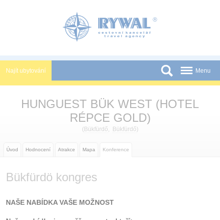
Panel pro správu cookies
Najít ubytování
Menu
Státy
HUNGUEST BÜK WEST (HOTEL
Slevy a Last Minute
RÉPCE GOLD)
Novinky
(
Bükfürdő
,
Bükfürdő
)
Podmínky
Úvod
Hodnocení
Atrakce
Mapa
Konference
Partneři
Bükfürdö kongres
Tištěné katalogy
NAŠE NABÍDKA VAŠE MOŽNOST
Kontakt