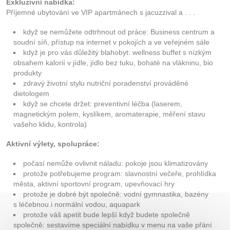
Exkluzivní nabídka:
Příjemné ubytování ve VIP apartmánech s jacuzzival a . . .
když se nemůžete odtrhnout od práce: Business centrum a
soudní síň, přístup na internet v pokojích a ve veřejném sále
když je pro vás důležitý blahobyt: wellness buffet s nízkým
obsahem kalorií v jídle, jídlo bez tuku, bohaté na vlákninu, bio
produkty
zdravý životní stylu nutriční poradenství prováděné
dietologem
když se chcete držet: preventivní léčba (laserem,
magnetickým polem, kyslíkem, aromaterapie, měření stavu
vašeho klidu, kontrola)
Aktivní výlety, spolupráce:
počasí nemůže ovlivnit náladu: pokoje jsou klimatizovány
protože potřebujeme program: slavnostní večeře, prohlídka
města, aktivní sportovní program, upevňovací hry
protože je dobré být společně: vodní gymnastika, bazény
s léčebnou i normální vodou, aquapark
protože váš apetit bude lepší když budete společně
společně: sestavíme speciální nabídku v menu na vaše přání