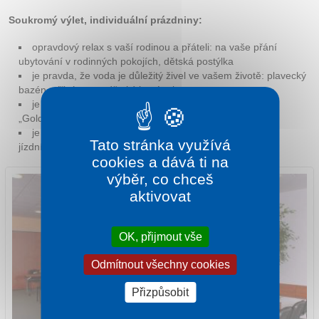
Soukromý výlet, individuální prázdniny:
opravdový relax s vaší rodinou a přáteli: na vaše přání
ubytování v rodinných pokojích, dětská postýlka
je pravda, že voda je důležitý živel ve vašem životě: plavecký
bazén, vířivá vana, dětský bazének
je pravda, že ne vždy je to s dětmi jednoduché: školka
„Gold“, programy pro děti
je pravda, že každého naplňuje něco jiného: půjčovna
Tato stránka využívá
jízdních kol,kosmetický salon, guláš a party s koktejly.
cookies a dává ti na
výběr, co chceš
aktivovat
OK, přijmout vše
Odmítnout všechny cookies
Přizpůsobit