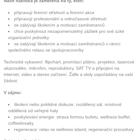
Naše nabídka je zaměřena na ty, kteří:
připravují firemní střetnutí a firemní akce
připravují profesionální a volnočasové střetnutí
se zabývají školením a motivací zaměstnanců
chce poskytnout nezapomenutelný zážitek pro své úzké
organizační jednotky
se zabývají školením a motivací zaměstnanců v rámci
společného relaxu se spolupracovníky
Technické vybavení: flipchart, promítací plátno, projektor, laserové
ukazovátko, mikrofon, reproduktory, SAT TV a připojení na
internet, video a stereo zařízení. Židle a stoly uspořádány na vaši
žádost.
V zájmu:
školení nebo poklidné diskuze: rozdělený sál, místnost
oddělená od veřejné haly
poskytování energie: strava formou bufetu, wellness buffet,
coffeebreaky
regenerace: relax ve wellness island, regenerační procedury