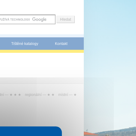
Tištěné katalogy
Kontakt
tní —
★ ★ ★
regionální —
★ ★
místní —
★