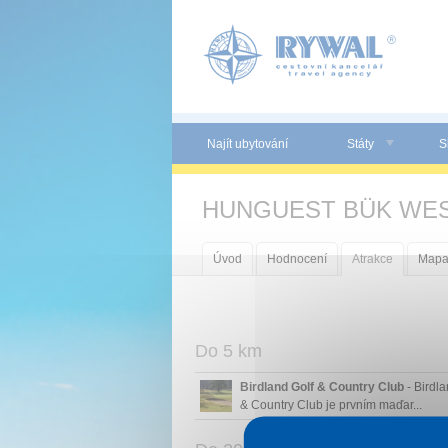
Panel pro správu cookies
Najít ubytování
Státy
S
HUNGUEST BÜK WES
Úvod
Hodnocení
Atrakce
Map
Do 5 km
Birdland Golf & Country Club
- Birdla
& Country Club je prvním maďar...