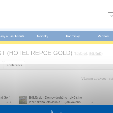
levy a Last Minute
Novinky
Podmínky
Partneři
T (HOTEL RÉPCE GOLD)
(
Bükfürdő
,
Bükfürdő
)
a
Konference
Význam atrakce:
stá
nd Golf
Bükfürdö
- Domov druhého největšího
★ ★
lázeňského letoviska a 18-jamkového
★
golfové...