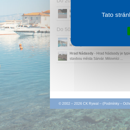
Do 20 km
Léčebné lázně Szeleste
- Léčebné lá
Tato strán
ležící u obce Szeleste používa...
Do 50 km
Termální lázně Sárvár
- Nový komple
léčebných lázní ležící ve měst...
Hrad Nádasdy
- Hrad Nádasdy je typ
stavbou města Sárvár. Milovníci ...
© 2002 – 2026 CK Rywal – (
Podmínky
–
Ochr