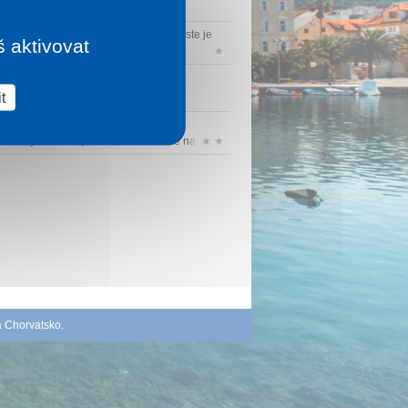
rboretum Szeleste
- Arboretum Szeleste je
š aktivovat
ýznamnou přírodní památkou Maď...
★
t
zombathely
- Malé městečko poblíž
akouských hranic, ve kterém můžeme naj...
★ ★
á Chorvatsko
.