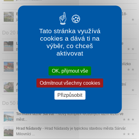
Bükfürdö
- Domov druhého největšího lázeňského letoviska a 18-
jamkového golfové...
★
Tato stránka využívá
Do 20 km
cookies a dává ti na
Léčebné lázně Szeleste
- Léčebné lázně ležící u obce Szeleste
výběr, co chceš
používa...
★ ★
aktivovat
Sonnentherme Lutzmannsburg
- Lázně Sonnentherme ležící blízko
maďarsko-rak...
★ ★
OK, přijmout vše
Odmítnout všechny cookies
Arboretum Szeleste
- Arboretum Szeleste je významnou přírodní
památkou Maď...
★
Přizpůsobit
Do 50 km
Termální lázně Sárvár
- Nový komplex léčebných lázní ležící ve
měst...
★ ★ ★
Hrad Nádasdy
- Hrad Nádasdy je typickou stavbou města Sárvár.
Milovníci ...
★ ★ ★