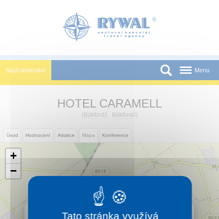
Panel pro správu cookies
Najít ubytování
Menu
Státy
HOTEL CARAMELL
Slevy a Last Minute
(
Bükfürdő
,
Bükfürdő
)
Novinky
Úvod
Hodnocení
Atrakce
Mapa
Konference
Podmínky
+
Partneři
−
Tištěné katalogy
Kontakt
×
HOTEL CARAMELL
Tato stránka využívá