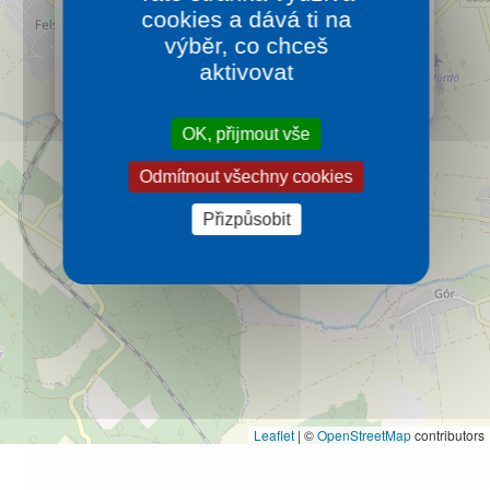
cookies a dává ti na
Hotel Caramell Premium Resort s neomezeným
vstupem do vnitřního a venkovního wellness centra
výběr, co chceš
na ploše 2 000 m2 se nachází v klidném prostředí
aktivovat
cca 600 m od termálních lázní BÜKFÜRDŐ.
Více…
OK, přijmout vše
Odmítnout všechny cookies
Přizpůsobit
Leaflet
|
©
OpenStreetMap
contributors