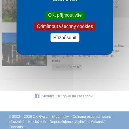
Nádherný hotel, který se nachází v krásném
parku v samém centru Rogaška Slatina se
může pochlubit staletou tradicí.
OK, přijmout vše
1 noc od
2 210 Kč
Odmítnout všechny cookies
ATLANTIDA BOUTIQUE HOTEL
Přizpůsobit
Rogaška Slatina
Luxusní 5* hvězdičkový hotel, který se nachází
v centru Rogašky Slatina, pojmenovaný po
mytologickém ostrově Atlantida. Navštivte
tento...
1 noc od
3 875 Kč
Sledujte CK Rywal na Facebooku
© 2002 – 2026 CK Rywal – (
Podmínky
–
Ochrana osobních údajů
zákazníků
–
Ke stažení
) – Doporučujeme
Ubytování Makarská
Chorvatsko
.