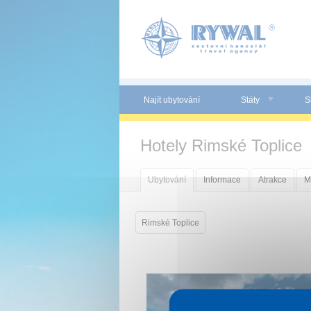
Panel pro správu cookies
Najít ubytování
Státy
S
Hotely Rimské Toplice
Ubytování
Informace
Atrakce
M
Rimské Toplice