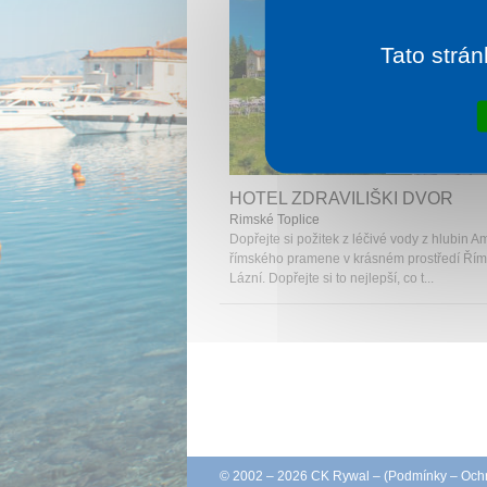
Tato strán
1 noc od
2 
HOTEL ZDRAVILIŠKI DVOR
Rimské Toplice
Dopřejte si požitek z léčivé vody z hlubin A
římského pramene v krásném prostředí Ří
Lázní. Dopřejte si to nejlepší, co t...
© 2002 – 2026 CK Rywal – (
Podmínky
–
Ochr