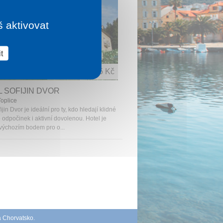
š aktivovat
t
1 noc od
2 465 Kč
 SOFIJIN DVOR
oplice
ijin Dvor je ideální pro ty, kdo hledají klidné
 odpočinek i aktivní dovolenou. Hotel je
výchozím bodem pro o...
á Chorvatsko
.