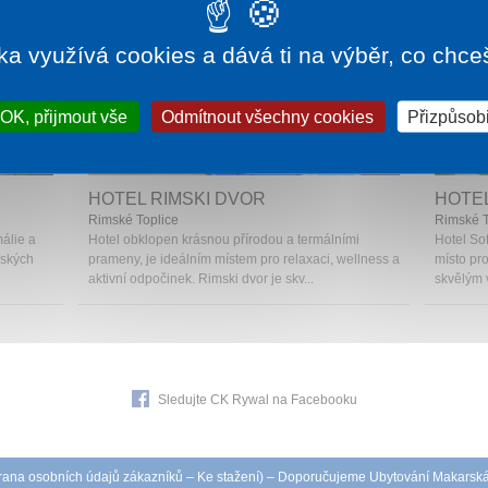
ka využívá cookies a dává ti na výběr, co chce
OK, přijmout vše
Odmítnout všechny cookies
Přizpůsobi
215 Kč
1 noc od
2 340 Kč
HOTEL RIMSKI DVOR
HOTEL
Rimské Toplice
Rimské T
málie a
Hotel obklopen krásnou přírodou a termálními
Hotel Sof
mských
prameny, je ideálním místem pro relaxaci, wellness a
místo pro
aktivní odpočinek. Rimski dvor je skv...
skvělým 
Sledujte CK Rywal na Facebooku
ana osobních údajů zákazníků
–
Ke stažení
) – Doporučujeme
Ubytování Makarsk