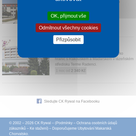
Hotel Izvir se nachází přímo u zeleného
lázeňského parku v resortu Zdravilišče
Radenci, v těsné blízkosti proslulého
OK, přijmout vše
minerálního pramen...
1 noc od
2 160 Kč
Odmítnout všechny cookies
Přizpůsobit
HOTEL RADIN
Radenci
Nově zrenovovaný hotel Radin leží blízko
hranic s Rakouskem a Maďarskem v lázeňském
středisku Terme Radenci.
1 noc od
2 340 Kč
Sledujte CK Rywal na Facebooku
© 2002 – 2026 CK Rywal – (
Podmínky
–
Ochrana osobních údajů
zákazníků
–
Ke stažení
) – Doporučujeme
Ubytování Makarská
Chorvatsko
.