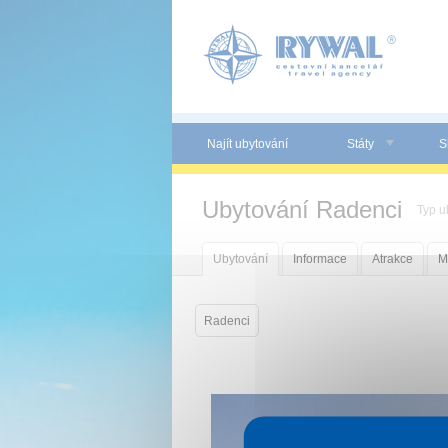
Panel pro správu cookies
Najít ubytování
Státy
S
Ubytování Radenci
Typ u
Ubytování
Informace
Atrakce
M
Radenci