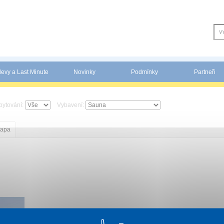
levy a Last Minute
Novinky
Podmínky
Partneři
bytování:
Vybavení:
apa