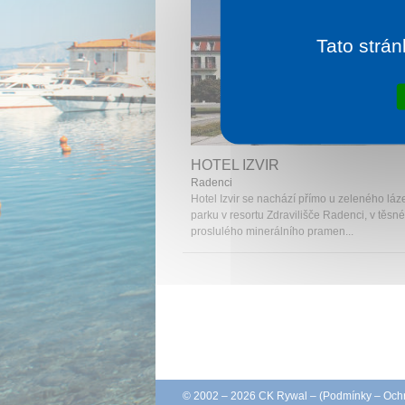
Tato strán
1 noc od
2 
HOTEL IZVIR
Radenci
Hotel Izvir se nachází přímo u zeleného lá
parku v resortu Zdravilišče Radenci, v těsné 
proslulého minerálního pramen...
© 2002 – 2026 CK Rywal – (
Podmínky
–
Ochr