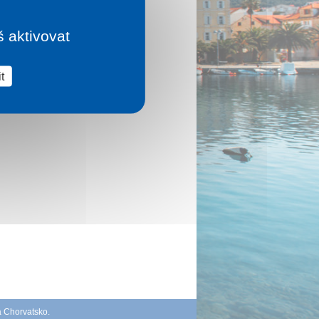
š aktivovat
t
á Chorvatsko
.