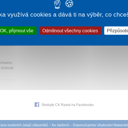
ka využívá cookies a dává ti na výběr, co chce
OK, přijmout vše
Odmítnout všechny cookies
Přizpůsobi
160 Kč
zeňského
blízkosti
Sledujte CK Rywal na Facebooku
ana osobních údajů zákazníků
–
Ke stažení
) – Doporučujeme
Ubytování Makarsk