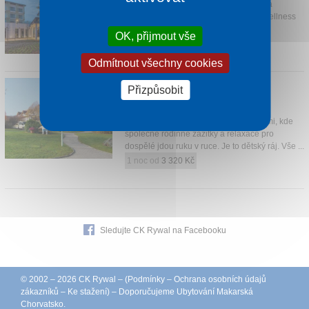
Hotel se nachází přímo na břehu jezera
Balaton, v hotelu na vás čeká Spa & Wellness
svět o velikosti 1 500 m2.
OK, přijmout vše
1 noc od
1 582 Kč
Odmítnout všechny cookies
KOLPING HOTEL SPA & FAMILY
Přizpůsobit
RESORT
Alsópáhok
Hotel je plně zařízený pro rodiny s dětmi, kde
společné rodinné zážitky a relaxace pro
dospělé jdou ruku v ruce. Je to dětský ráj. Vše ...
1 noc od
3 320 Kč
Sledujte CK Rywal na Facebooku
© 2002 – 2026 CK Rywal – (
Podmínky
–
Ochrana osobních údajů
zákazníků
–
Ke stažení
) – Doporučujeme
Ubytování Makarská
Chorvatsko
.