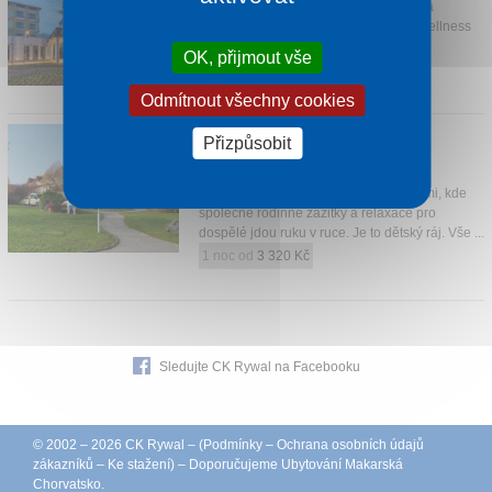
Hotel se nachází přímo na břehu jezera
Balaton, v hotelu na vás čeká Spa & Wellness
svět o velikosti 1 500 m2.
OK, přijmout vše
1 noc od
1 582 Kč
Odmítnout všechny cookies
KOLPING HOTEL SPA & FAMILY
Přizpůsobit
RESORT
Alsópáhok
Hotel je plně zařízený pro rodiny s dětmi, kde
společné rodinné zážitky a relaxace pro
dospělé jdou ruku v ruce. Je to dětský ráj. Vše ...
1 noc od
3 320 Kč
Sledujte CK Rywal na Facebooku
© 2002 – 2026 CK Rywal – (
Podmínky
–
Ochrana osobních údajů
zákazníků
–
Ke stažení
) – Doporučujeme
Ubytování Makarská
Chorvatsko
.