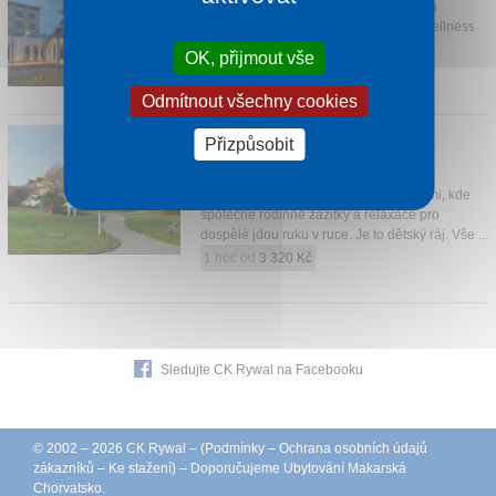
Hotel se nachází přímo na břehu jezera
Balaton, v hotelu na vás čeká Spa & Wellness
svět o velikosti 1 500 m2.
OK, přijmout vše
1 noc od
1 582 Kč
Odmítnout všechny cookies
KOLPING HOTEL SPA & FAMILY
Přizpůsobit
RESORT
Alsópáhok
Hotel je plně zařízený pro rodiny s dětmi, kde
společné rodinné zážitky a relaxace pro
dospělé jdou ruku v ruce. Je to dětský ráj. Vše ...
1 noc od
3 320 Kč
Sledujte CK Rywal na Facebooku
© 2002 – 2026 CK Rywal – (
Podmínky
–
Ochrana osobních údajů
zákazníků
–
Ke stažení
) – Doporučujeme
Ubytování Makarská
Chorvatsko
.