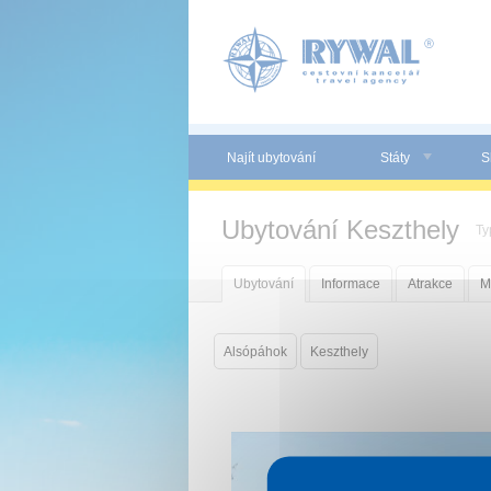
Panel pro správu cookies
Najít ubytování
Státy
S
Ubytování Keszthely
Ty
Ubytování
Informace
Atrakce
M
Alsópáhok
Keszthely