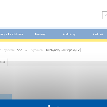
levy a Last Minute
Novinky
Podmínky
Partneři
p ubytování:
Vybavení:
apa