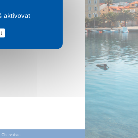
š aktivovat
t
á Chorvatsko
.