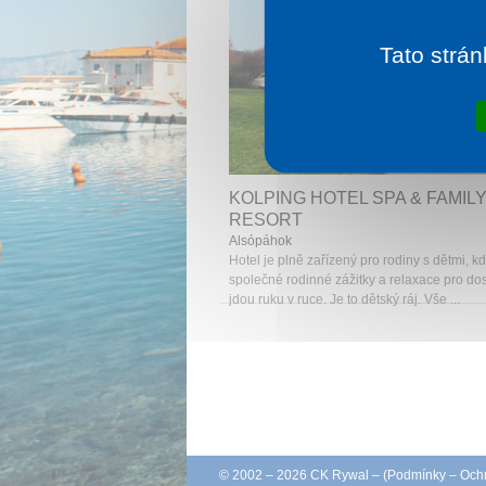
Tato strán
1 noc od
3 
KOLPING HOTEL SPA & FAMIL
RESORT
Alsópáhok
Hotel je plně zařízený pro rodiny s dětmi, k
společné rodinné zážitky a relaxace pro do
jdou ruku v ruce. Je to dětský ráj. Vše ...
© 2002 – 2026 CK Rywal – (
Podmínky
–
Ochr