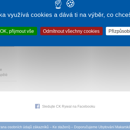
ka využívá cookies a dává ti na výběr, co chce
OK, přijmout vše
Odmítnout všechny cookies
Přizpůsobi
320 Kč
Y
de
spělé
Sledujte CK Rywal na Facebooku
ana osobních údajů zákazníků
–
Ke stažení
) – Doporučujeme
Ubytování Makarsk