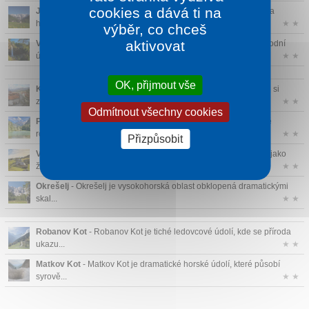
cookies a dává ti na
Jezersko
- Jezersko je klidné údolí, kde příroda působí jemně a
harmonic...
★ ★
výběr, co chceš
aktivovat
Vodopád Rinka
- Vodopád Rinka patří mezi nejpůsobivější přírodní
úkazy ...
★ ★
OK, přijmout vše
Kamnik
- Kamnik je historické město s bohatou minulostí, které si
zacho...
★ ★
Odmítnout všechny cookies
Planšarské jezero
- Planšarsko jezero je malé, ale mimořádně
romantick...
★ ★
Přizpůsobit
Velika Planina
- Velika Planina je horská planina, která působí jako
ži...
★ ★
Okrešelj
- Okrešelj je vysokohorská oblast obklopená dramatickými
skal...
★ ★
Robanov Kot
- Robanov Kot je tiché ledovcové údolí, kde se příroda
ukazu...
★ ★
Matkov Kot
- Matkov Kot je dramatické horské údolí, které působí
syrově...
★ ★