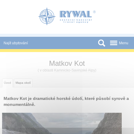
Panel pro správu cookies
Najít ubytování
Menu
Státy
Matkov Kot
Slevy a Last Minute
( v oblasti
Kamnicko-Savinjské Alpy
)
Novinky
Úvod
Mapa okolí
Podmínky
Matkov Kot je dramatické horské údolí, které působí syrově a
Partneři
monumentálně.
Tištěné katalogy
Kontakt