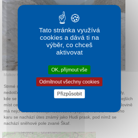
Tato stránka využívá
cookies a dává ti na
výběr, co chceš
aktivovat
OK, přijmout vše
Matkov Kot
Odmítnout všechny cookies
Strmé skalní stěny zde vytvářejí pocit uzavřeného, téměř
nedotčeného světa. Turistické trasy vedou hluboko do přírody,
Přizpůsobit
kde se střídá ticho a majestátnost hor. Je to jedno z nejdivočejších
míst celé oblasti. Údolí je dlouhé asi 6 kilometrů a v horní polovině
má nejcharakteris­tičtější ledovcové rysy. Na vrcholu Matského
karu se nachází útes známý jako Hudi prask, pod nímž se
nachází sněhové pole zvané Škaf.