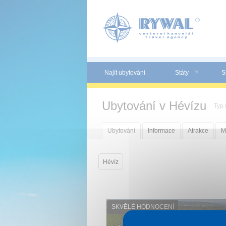
Panel pro správu cookies
Najít ubytování
Státy
S
Ubytování v Hévízu
Typ 
Ubytování
Informace
Atrakce
M
Hévíz
SKVĚLÉ HODNOCENÍ