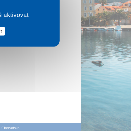
š aktivovat
t
á Chorvatsko
.