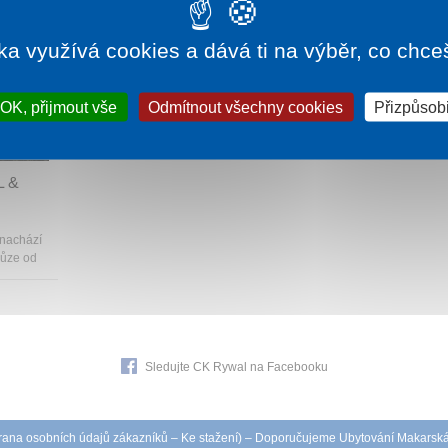
ka využívá cookies a dává ti na výběr, co chce
OK, přijmout vše
Odmítnout všechny cookies
Přizpůsobi
511 Kč
 &
 nachází
hůze od
Sledujte CK Rywal na Facebooku
ana osobních údajů zákazníků
–
Ke stažení
) – Doporučujeme
Ubytování Makarsk