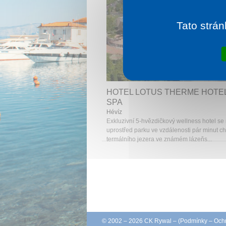
Tato strán
1 noc od
2 
HOTEL LOTUS THERME HOTEL
SPA
Hévíz
Exkluzivní 5-hvězdičkový wellness hotel se
uprostřed parku ve vzdálenosti pár minut c
termálního jezera ve známém lázeňs...
© 2002 – 2026 CK Rywal – (
Podmínky
–
Ochr