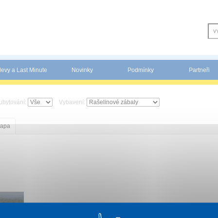
levy a Last Minute
Novinky
Podmínky
Partneři
ubytování:
Vybavení:
apa