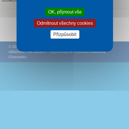
OK, přijmout vše
Odmítnout všechny cookies
Sledujte CK Rywal na Facebooku
Přizpůsobit
© 2002 – 2026 CK Rywal – (
Podmínky
–
Ochrana osobních údajů
zákazníků
–
Ke stažení
) – Doporučujeme
Ubytování Makarská
Chorvatsko
.