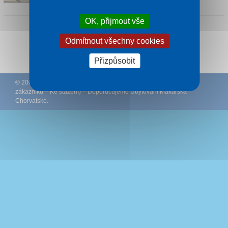
OK, přijmout vše
Odmítnout všechny cookies
Sledujte CK Rywal na Facebooku
Přizpůsobit
© 2002 – 2026 CK Rywal – (
Podmínky
–
Ochrana osobních údajů
zákazníků
–
Ke stažení
) – Doporučujeme
Ubytování Makarská
Chorvatsko
.