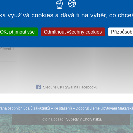
ka využívá cookies a dává ti na výběr, co chce
090 Kč
OK, přijmout vše
Odmítnout všechny cookies
Přizpůsobi
přát.
tívení. I
Sledujte CK Rywal na Facebooku
ana osobních údajů zákazníků
–
Ke stažení
) – Doporučujeme
Ubytování Makarsk
Foto na pozadí:
Supetar v Chorvatsku
.