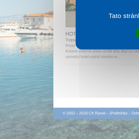
Tato strán
1 noc od
1 
HOTEL PANORAMA SPA
Trzęsacz
Relax v blízkosti Baltského moře? Co víc si 
Krásné pískové pláže určitě taky stojí za navš
samotný hotel nabízí mnoho re...
© 2002 – 2026 CK Rywal – (
Podmínky
–
Ochr