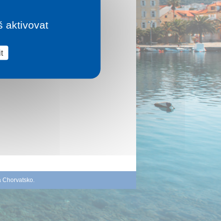
š aktivovat
t
á Chorvatsko
.