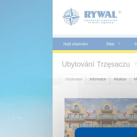
Panel pro správu cookies
Najít ubytování
Státy
S
Ubytování Trzęsaczu
T
Ubytování
Informace
Atrakce
M