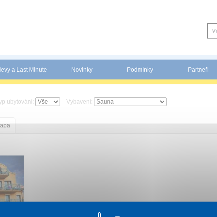
levy a Last Minute
Novinky
Podmínky
Partneři
yp ubytování:
Vybavení:
apa