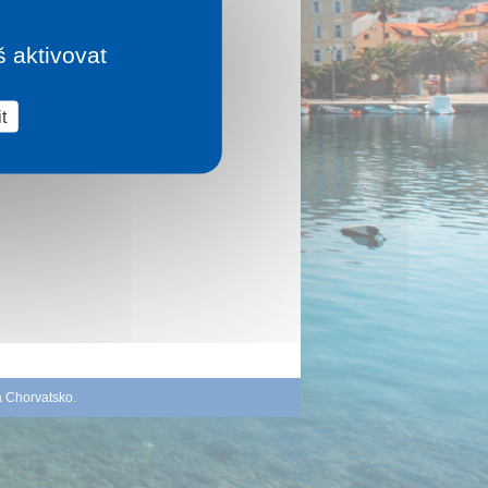
š aktivovat
t
á Chorvatsko
.