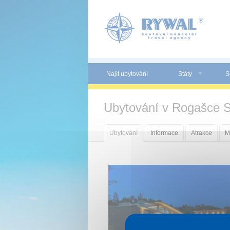
Panel pro správu cookies
Najít ubytování
Státy
S
Ubytování v Rogašce S
Ubytování
Informace
Atrakce
M