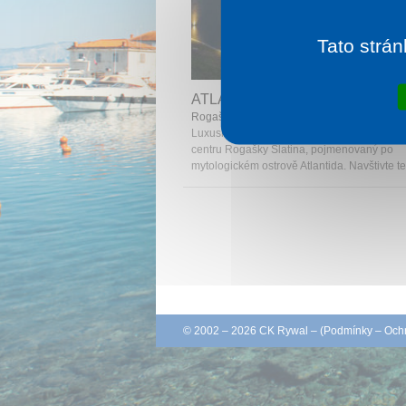
Tato strán
1 noc od
3 
ATLANTIDA BOUTIQUE HOTEL
Rogaška Slatina
Luxusní 5* hvězdičkový hotel, který se nach
centru Rogašky Slatina, pojmenovaný po
mytologickém ostrově Atlantida. Navštivte ten
© 2002 – 2026 CK Rywal – (
Podmínky
–
Ochr