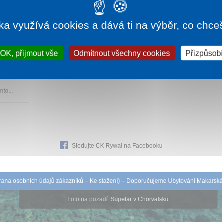
ka využívá cookies a dává ti na výběr, co chce
875 Kč
OK, přijmout vše
Odmítnout všechny cookies
Přizpůsobi
ází v
to...
Sledujte CK Rywal na Facebooku
ana osobních údajů zákazníků
–
Ke stažení
) – Doporučujeme
Ubytování Makarsk
Foto na pozadí:
Supetar v Chorvatsku
.