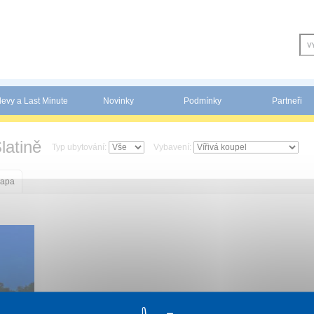
levy a Last Minute
Novinky
Podmínky
Partneři
latině
Typ ubytování:
Vybavení:
apa