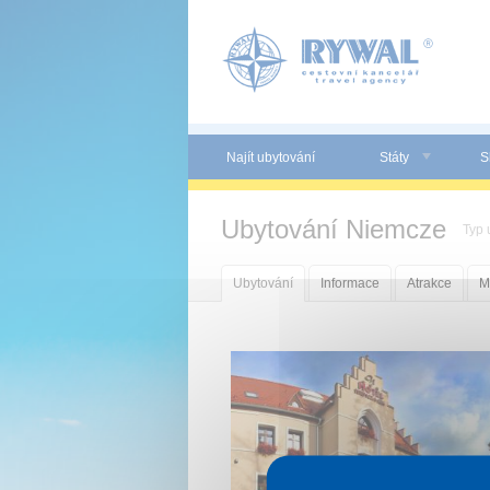
Panel pro správu cookies
Najít ubytování
Státy
S
Ubytování Niemcze
Typ 
Ubytování
Informace
Atrakce
M