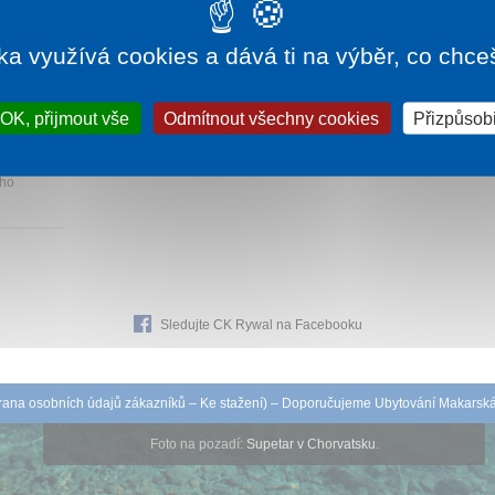
ka využívá cookies a dává ti na výběr, co chce
630 Kč
OK, přijmout vše
Odmítnout všechny cookies
Přizpůsobi
ních
ího
Sledujte CK Rywal na Facebooku
ana osobních údajů zákazníků
–
Ke stažení
) – Doporučujeme
Ubytování Makarsk
Foto na pozadí:
Supetar v Chorvatsku
.