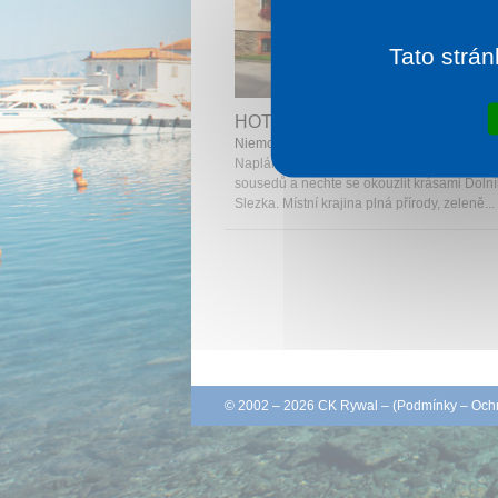
Tato strán
1 noc od
1 
HOTEL NIEMCZA SPA
Niemcza
Naplánujte si wellnes pobyt u našich sever
sousedů a nechte se okouzlit krásami Doln
Slezka. Místní krajina plná přírody, zeleně...
© 2002 – 2026 CK Rywal – (
Podmínky
–
Ochr