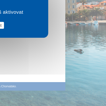
š aktivovat
t
á Chorvatsko
.